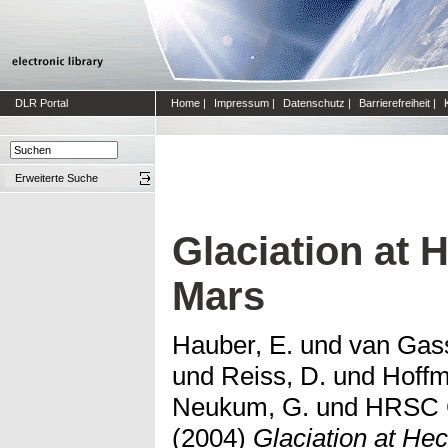
DLR Portal
Home
|
Impressum
|
Datenschutz
|
Barrierefreiheit
|
Erweiterte Suche
Glaciation at 
Mars
Hauber, E.
und
van Gass
und
Reiss, D.
und
Hoffm
Neukum, G.
und
HRSC C
(2004)
Glaciation at He