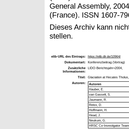
General Assembly, 2004
(France). ISSN 1607-79
Dieses Archiv kann nicht
stellen.
elib-URL des Eintrags:
https://elib.dlr.de/10964/
Dokumentart:
Konferenzbeitrag (Vortrag)
Zusätzliche
LIDO-Berichtsjahr=2004,
Informationen:
Titel:
Glaciation at Hecates Tholus
Autoren:
Autoren
Hauber, E.
van Gasselt, S.
Jaumann, R.
Reiss, D.
Hoffmann, H.
Head, J.
Neukum, G.
HRSC Co-Investigator Team