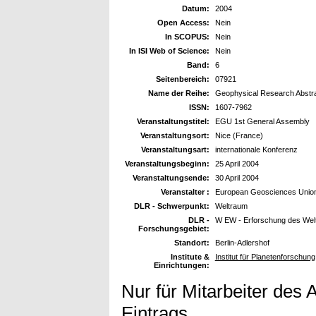
Datum:
2004
Open Access:
Nein
In SCOPUS:
Nein
In ISI Web of Science:
Nein
Band:
6
Seitenbereich:
07921
Name der Reihe:
Geophysical Research Abstr
ISSN:
1607-7962
Veranstaltungstitel:
EGU 1st General Assembly
Veranstaltungsort:
Nice (France)
Veranstaltungsart:
internationale Konferenz
Veranstaltungsbeginn:
25 April 2004
Veranstaltungsende:
30 April 2004
Veranstalter :
European Geosciences Unio
DLR - Schwerpunkt:
Weltraum
DLR -
W EW - Erforschung des Wel
Forschungsgebiet:
Standort:
Berlin-Adlershof
Institute &
Institut für Planetenforschung
Einrichtungen:
Nur für Mitarbeiter des 
Eintrags