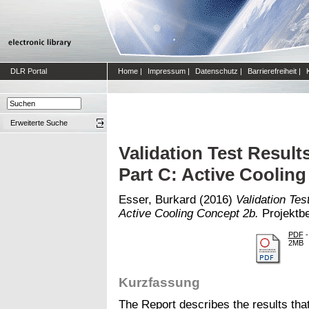
DLR Portal
Home
|
Impressum
|
Datenschutz
|
Barrierefreiheit
|
Erweiterte Suche
Validation Test Results
Part C: Active Coolin
Esser, Burkard
(2016)
Validation Tes
Active Cooling Concept 2b.
Projektbe
PDF
-
2MB
Kurzfassung
The Report describes the results tha