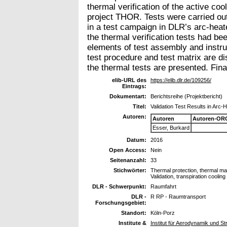
thermal verification of the active co
project THOR. Tests were carried out
in a test campaign in DLR’s arc-heate
the thermal verification tests had b
elements of test assembly and instrum
test procedure and test matrix are di
the thermal tests are presented. Fina
elib-URL des
https://elib.dlr.de/109256/
Eintrags:
Dokumentart:
Berichtsreihe (Projektbericht)
Titel:
Validation Test Results in Arc-H
Autoren:
Autoren
Autoren-ORC
Esser, Burkard
Datum:
2016
Open Access:
Nein
Seitenanzahl:
33
Stichwörter:
Thermal protection, thermal ma
Validation, transpiration cooling
DLR - Schwerpunkt:
Raumfahrt
DLR -
R RP - Raumtransport
Forschungsgebiet:
Standort:
Köln-Porz
Institute &
Institut für Aerodynamik und 