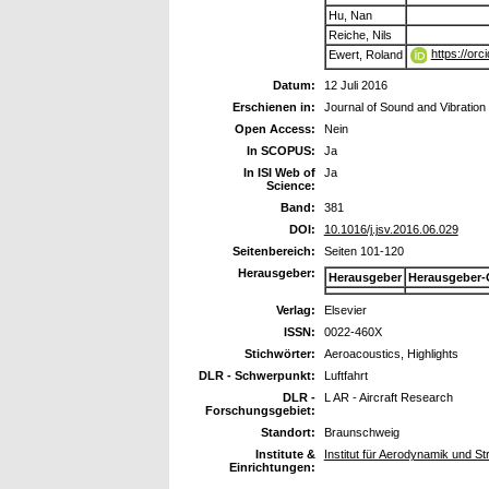
Hu, Nan
Reiche, Nils
https://or
Ewert, Roland
Datum:
12 Juli 2016
Erschienen in:
Journal of Sound and Vibration
Open Access:
Nein
In SCOPUS:
Ja
In ISI Web of
Ja
Science:
Band:
381
DOI:
10.1016/j.jsv.2016.06.029
Seitenbereich:
Seiten 101-120
Herausgeber:
Herausgeber
Herausgeber-
Verlag:
Elsevier
ISSN:
0022-460X
Stichwörter:
Aeroacoustics, Highlights
DLR - Schwerpunkt:
Luftfahrt
DLR -
L AR - Aircraft Research
Forschungsgebiet:
Standort:
Braunschweig
Institute &
Institut für Aerodynamik und S
Einrichtungen: