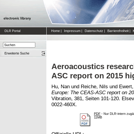
DLR Portal
Home
|
Impressum
|
Datenschutz
|
Barrierefreiheit
|
Erweiterte Suche
Aeroacoustics resear
ASC report on 2015 hi
Hu, Nan
und
Reiche, Nils
und
Ewert,
Europe: The CEAS-ASC report on 201
Vibration, 381, Seiten 101-120. Elsev
0022-460X.
PDF
- Nur DLR-intern zugän
11MB