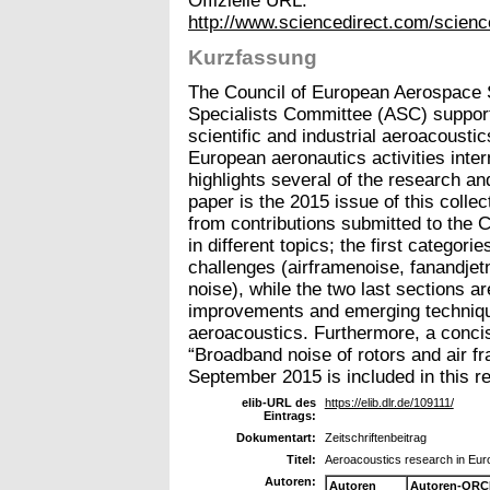
Offizielle URL:
http://www.sciencedirect.com/scienc
Kurzfassung
The Council of European Aerospace 
Specialists Committee (ASC) support
scientific and industrial aeroacoust
European aeronautics activities inter
highlights several of the research a
paper is the 2015 issue of this colle
from contributions submitted to the 
in different topics; the first categori
challenges (airframenoise, fanandjetno
noise), while the two last sections a
improvements and emerging techniqu
aeroacoustics. Furthermore, a con
“Broadband noise of rotors and air fr
September 2015 is included in this re
elib-URL des
https://elib.dlr.de/109111/
Eintrags:
Dokumentart:
Zeitschriftenbeitrag
Titel:
Aeroacoustics research in Eur
Autoren:
Autoren
Autoren-ORC