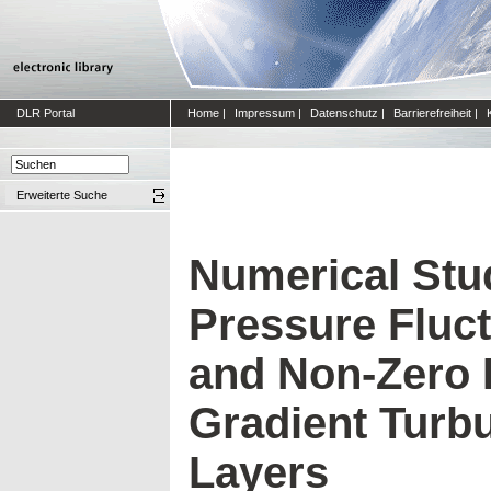
DLR Portal
Home
|
Impressum
|
Datenschutz
|
Barrierefreiheit
|
Erweiterte Suche
Numerical Stu
Pressure Fluct
and Non-Zero 
Gradient Turb
Layers