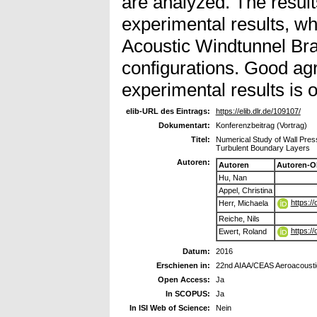
are analyzed. The resul
experimental results, w
Acoustic Windtunnel Br
configurations. Good ag
experimental results is 
elib-URL des Eintrags:
https://elib.dlr.de/109107/
Dokumentart:
Konferenzbeitrag (Vortrag)
Titel:
Numerical Study of Wall Pres
Turbulent Boundary Layers
Autoren:
Autoren
Autoren-O
Hu, Nan
Appel, Christina
https:/
Herr, Michaela
Reiche, Nils
https:/
Ewert, Roland
Datum:
2016
Erschienen in:
22nd AIAA/CEAS Aeroacousti
Open Access:
Ja
In SCOPUS:
Ja
In ISI Web of Science:
Nein