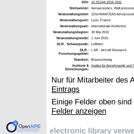
DOI:
10.2514/6.2016-2911
Stichwörter:
Aeroacoustics, Wall pressure 
Veranstaltungstitel:
22nd AIAA/CEAS Aeroacousti
Veranstaltungsort:
Lyon, France
Veranstaltungsart:
internationale Konferenz
Veranstaltungsbeginn:
30 Mai 2016
Veranstaltungsende:
1 Juni 2016
DLR - Schwerpunkt:
Luftfahrt
DLR -
L AR - Aircraft Research
Forschungsgebiet:
Standort:
Braunschweig
Institute &
Institut für Aerodynamik und
Einrichtungen:
Nur für Mitarbeiter des 
Eintrags
Einige Felder oben sind
Felder anzeigen
electronic library ver