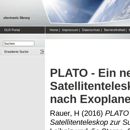
DLR Portal
Home
|
Impressum
|
Datenschutz
|
Barrierefreiheit
|
Erweiterte Suche
PLATO - Ein n
Satellitentele
nach Exoplane
Rauer, H
(2016)
PLATO 
Satellitenteleskop zur 