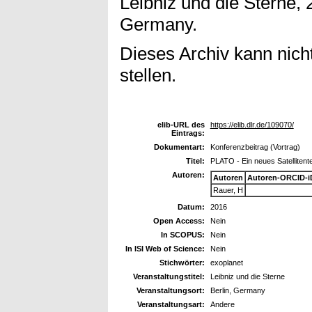
Leibniz und die Sterne, 
Germany.
Dieses Archiv kann nicht
stellen.
elib-URL des
https://elib.dlr.de/109070/
Eintrags:
Dokumentart:
Konferenzbeitrag (Vortrag)
Titel:
PLATO - Ein neues Satelliten
Autoren:
Autoren
Autoren-ORCID-i
Rauer, H
Datum:
2016
Open Access:
Nein
In SCOPUS:
Nein
In ISI Web of Science:
Nein
Stichwörter:
​exoplanet
Veranstaltungstitel:
Leibniz und die Sterne
Veranstaltungsort:
Berlin, Germany
Veranstaltungsart:
Andere