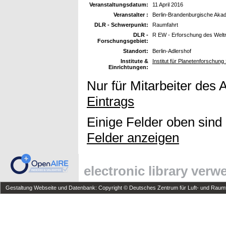
Veranstaltungsdatum:
11 April 2016
Veranstalter :
Berlin-Brandenburgische Aka
DLR - Schwerpunkt:
Raumfahrt
DLR -
R EW - Erforschung des Wel
Forschungsgebiet:
Standort:
Berlin-Adlershof
Institute &
Institut für Planetenforschun
Einrichtungen:
Nur für Mitarbeiter des 
Eintrags
Einige Felder oben sind
Felder anzeigen
electronic library ver
Gestaltung Webseite und Datenbank: Copyright © Deutsches Zentrum für Luft- und Raumfa