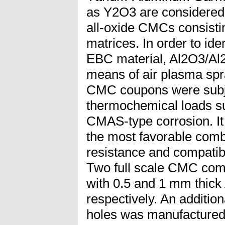
as Y2O3 are considered 
all-oxide CMCs consisti
matrices. In order to ide
EBC material, Al2O3/A
means of air plasma sp
CMC coupons were subje
thermochemical loads su
CMAS-type corrosion. It 
the most favorable comb
resistance and compatib
Two full scale CMC comb
with 0.5 and 1 mm thi
respectively. An addition
holes was manufactured 