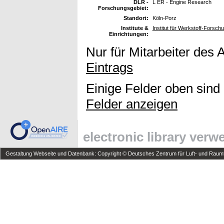
DLR -
L ER - Engine Research
Forschungsgebiet:
Standort:
Köln-Porz
Institute &
Institut für Werkstoff-Forsc
Einrichtungen:
Nur für Mitarbeiter des 
Eintrags
Einige Felder oben sind
Felder anzeigen
electronic library ver
Gestaltung Webseite und Datenbank: Copyright © Deutsches Zentrum für Luft- und Raumfa