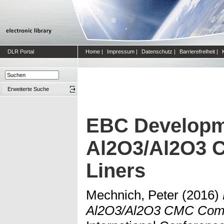
DLR Portal
Home
|
Impressum
|
Datenschutz
|
Barrierefreiheit
|
Erweiterte Suche
EBC Developm
Al2O3/Al2O3 
Liners
Mechnich, Peter
(2016)
Al2O3/Al2O3 CMC Combu