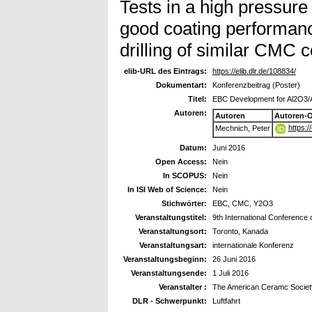
Tests in a high pressure
good coating performance
drilling of similar CMC
elib-URL des Eintrags:
https://elib.dlr.de/108834/
Dokumentart:
Konferenzbeitrag (Poster)
Titel:
EBC Development for Al2O3
Autoren:
Autoren
Autoren-
https:
Mechnich, Peter
Datum:
Juni 2016
Open Access:
Nein
In SCOPUS:
Nein
In ISI Web of Science:
Nein
Stichwörter:
EBC, CMC, Y2O3
Veranstaltungstitel:
9th International Conference
Veranstaltungsort:
Toronto, Kanada
Veranstaltungsart:
internationale Konferenz
Veranstaltungsbeginn:
26 Juni 2016
Veranstaltungsende:
1 Juli 2016
Veranstalter :
The American Ceramc Societ
DLR - Schwerpunkt:
Luftfahrt