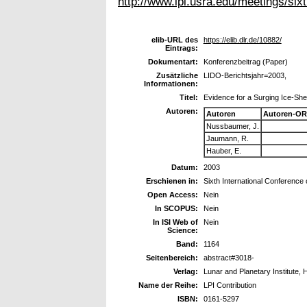
http://www.lpi.usra.edu/meetings/si
elib-URL des
https://elib.dlr.de/10882/
Eintrags:
Dokumentart:
Konferenzbeitrag (Paper)
Zusätzliche
LIDO-Berichtsjahr=2003,
Informationen:
Titel:
Evidence for a Surging Ice-Shee
Autoren:
Autoren
Autoren-OR
Nussbaumer, J.
Jaumann, R.
Hauber, E.
Datum:
2003
Erschienen in:
Sixth International Conference
Open Access:
Nein
In SCOPUS:
Nein
In ISI Web of
Nein
Science:
Band:
1164
Seitenbereich:
abstract#3018-
Verlag:
Lunar and Planetary Institute,
Name der Reihe:
LPI Contribution
ISBN:
0161-5297