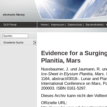
DLR Portal
Home
|
Impressum
|
Datenschutz
|
Barrierefreiheit
|
Erweiterte Suche
Evidence for a Surging
Planitia, Mars
Nussbaumer, J.
und
Jaumann, R.
un
Ice-Sheet in Elysium Planitia, Mars.
I
1164, abstract#3018-. Lunar and Plan
International Conference on Mars, Pa
200003. ISBN 0161-5297.
Dieses Archiv kann nicht den Volltext
Offizielle URL: