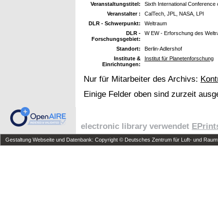
Veranstaltungstitel:
Sixth International Conference
Veranstalter :
CalTech, JPL, NASA, LPI
DLR - Schwerpunkt:
Weltraum
DLR -
W EW - Erforschung des Welt
Forschungsgebiet:
Standort:
Berlin-Adlershof
Institute &
Institut für Planetenforschung
Einrichtungen:
Nur für Mitarbeiter des Archivs:
Kont
Einige Felder oben sind zurzeit ausg
electronic library verwendet
EPrint
Gestaltung Webseite und Datenbank: Copyright © Deutsches Zentrum für Luft- und Raumfa