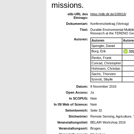
missions.
elib-URL des
https://elib.dlr.de/108616/
Eintrags:
Dokumentart:
Konferenzbeitrag (Vortrag)
Titel:
Durable Environmental Multidi
Research at the TERENO Ger
Autoren:
Autoren
Autore
Spengler, Daniel
htt
Borg, Erik
Renke, Frank
Conrad, Christopher
Hohmann, Christian
Sachs, Thorsten
Itzerott, Sibylle
Datum:
8 November 2016
Open Access:
Ja
In SCOPUS:
Nein
In ISI Web of Science:
Nein
Seitenbereich:
Seite 32
Stichwörter:
Remote Sensing, Agricultur
Veranstaltungstitel:
BELAIR Workshop 2016
Veranstaltungsort:
Bruges