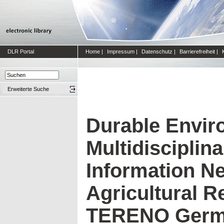
DLR Portal
Home
|
Impressum
|
Datenschutz
|
Barrierefreiheit
|
Erweiterte Suche
Durable Envir
Multidisciplin
Information N
Agricultural R
TERENO Germa