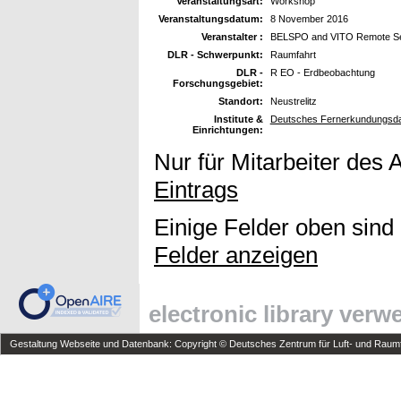
Veranstaltungsart:
Workshop
Veranstaltungsdatum:
8 November 2016
Veranstalter :
BELSPO and VITO Remote S
DLR - Schwerpunkt:
Raumfahrt
DLR -
R EO - Erdbeobachtung
Forschungsgebiet:
Standort:
Neustrelitz
Institute &
Deutsches Fernerkundungsda
Einrichtungen:
Nur für Mitarbeiter des 
Eintrags
Einige Felder oben sind
Felder anzeigen
electronic library ver
Gestaltung Webseite und Datenbank: Copyright © Deutsches Zentrum für Luft- und Raumfa