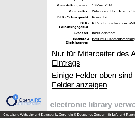
Veranstaltungsende:
19 März 2016
Veranstalter :
Wilhelm und Else Heraeus-Sti
DLR - Schwerpunkt:
Raumfahrt
DLR -
R EW - Erforschung des Wel
Forschungsgebiet:
Standort:
Berlin-Adlershof
Institute &
Institut für Planetenforschun
Einrichtungen:
Nur für Mitarbeiter des 
Eintrags
Einige Felder oben sind
Felder anzeigen
electronic library ver
Gestaltung Webseite und Datenbank: Copyright © Deutsches Zentrum für Luft- und Raumfa