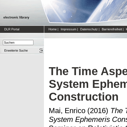
DLR Portal
Home
|
Impressum
|
Datenschutz
|
Barrierefreiheit
|
Erweiterte Suche
The Time Aspec
System Ephem
Construction
Mai, Enrico
(2016)
The 
System Ephemeris Const