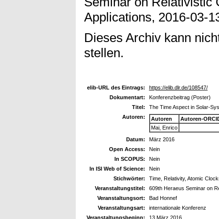
Seminar on Relativistic
Applications, 2016-03-1
Dieses Archiv kann nicht
stellen.
elib-URL des Eintrags:
https://elib.dlr.de/108547/
Dokumentart:
Konferenzbeitrag (Poster)
Titel:
The Time Aspect in Solar-Sy
Autoren:
Autoren
Autoren-ORCI
Mai, Enrico
Datum:
März 2016
Open Access:
Nein
In SCOPUS:
Nein
In ISI Web of Science:
Nein
Stichwörter:
Time, Relativity, Atomic Clo
Veranstaltungstitel:
609th Heraeus Seminar on Rel
Veranstaltungsort:
Bad Honnef
Veranstaltungsart:
internationale Konferenz
Veranstaltungsbeginn:
13 März 2016