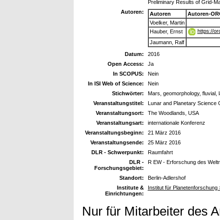
Preliminary Results of Grid-M
Autoren:
Autoren
Autoren-OR
Voelker, Martin
https://o
Hauber, Ernst
Jaumann, Ralf
Datum:
2016
Open Access:
Ja
In SCOPUS:
Nein
In ISI Web of Science:
Nein
Stichwörter:
Mars, geomorphology, fluvial, 
Veranstaltungstitel:
Lunar and Planetary Science
Veranstaltungsort:
The Woodlands, USA
Veranstaltungsart:
internationale Konferenz
Veranstaltungsbeginn:
21 März 2016
Veranstaltungsende:
25 März 2016
DLR - Schwerpunkt:
Raumfahrt
DLR -
R EW - Erforschung des Welt
Forschungsgebiet:
Standort:
Berlin-Adlershof
Institute &
Institut für Planetenforschung
Einrichtungen:
Nur für Mitarbeiter des 