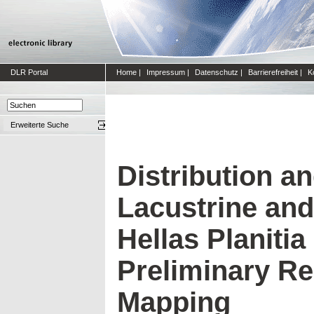
DLR Portal
Home
|
Impressum
|
Datenschutz
|
Barrierefreiheit
|
K
Erweiterte Suche
Distribution an
Lacustrine and
Hellas Planiti
Preliminary Re
Mapping