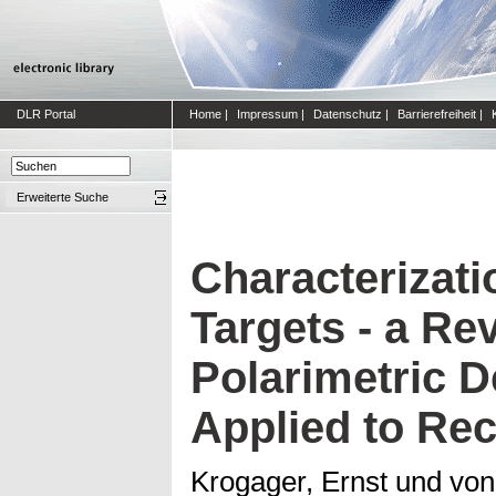
DLR Portal
Home
|
Impressum
|
Datenschutz
|
Barrierefreiheit
|
Erweiterte Suche
Characterizati
Targets - a Re
Polarimetric D
Applied to Re
Krogager, Ernst
und
von