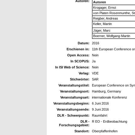
Autoren:
Autoren
Krogager, Ernst
von Platen Rosenmunthe, St
Reigber, Andreas
Keller, Martin
Jäger, Marc
Boerner, Wolfgang-Martin
Datum:
2016
Erschienen in:
11th European Conference on
Open Access:
Nein
In SCOPUS:
Ja
In ISI Web of Science:
Nein
Verlag:
VDE
Stichwörter:
SAR
Veranstaltungstitel:
European Conference on Syn
Veranstaltungsort:
Hamburg, Germany
Veranstaltungsart:
internationale Konferenz
Veranstaltungsbeginn:
6 Juni 2016
Veranstaltungsende:
9 Juni 2016
DLR - Schwerpunkt:
Raumfahrt
DLR -
R EO - Erdbeobachtung
Forschungsgebiet:
Standort:
Oberpfaffenhofen