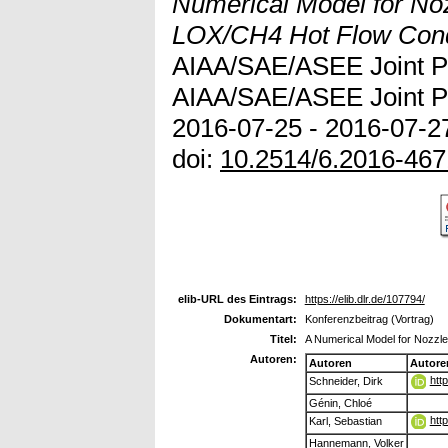
Numerical Model for Noz
LOX/CH4 Hot Flow Cond
AIAA/SAE/ASEE Joint Pr
AIAA/SAE/ASEE Joint Pr
2016-07-25 - 2016-07-27
doi:
10.2514/6.2016-467
elib-URL des Eintrags:
https://elib.dlr.de/107794/
Dokumentart:
Konferenzbeitrag (Vortrag)
Titel:
A Numerical Model for Nozzle
Autoren:
Autoren
Autore
htt
Schneider, Dirk
Génin, Chloé
htt
Karl, Sebastian
Hannemann, Volker