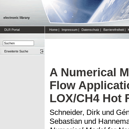
DLR Portal
Home
|
Impressum
|
Datenschutz
|
Barrierefreiheit
|
Erweiterte Suche
A Numerical M
Flow Applicat
LOX/CH4 Hot F
Schneider, Dirk
und
Gén
Sebastian
und
Hanneman