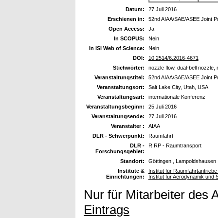
Datum:
27 Juli 2016
Erschienen in:
52nd AIAA/SAE/ASEE Joint P
Open Access:
Ja
In SCOPUS:
Nein
In ISI Web of Science:
Nein
DOI:
10.2514/6.2016-4671
Stichwörter:
nozzle flow, dual-bell nozzle
Veranstaltungstitel:
52nd AIAA/SAE/ASEE Joint P
Veranstaltungsort:
Salt Lake City, Utah, USA
Veranstaltungsart:
internationale Konferenz
Veranstaltungsbeginn:
25 Juli 2016
Veranstaltungsende:
27 Juli 2016
Veranstalter :
AIAA
DLR - Schwerpunkt:
Raumfahrt
DLR -
R RP - Raumtransport
Forschungsgebiet:
Standort:
Göttingen , Lampoldshausen
Institute &
Institut für Raumfahrtantrieb
Einrichtungen:
Institut für Aerodynamik un
Nur für Mitarbeiter des 
Eintrags