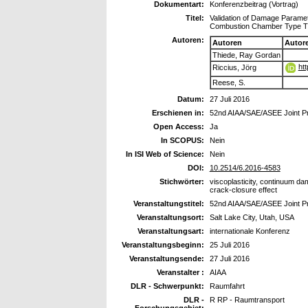
Dokumentart:
Konferenzbeitrag (Vortrag)
Titel:
Validation of Damage Paramete
Combustion Chamber Type TM
Autoren:
Autoren
Autor
Thiede, Ray Gordan
ht
Riccius, Jörg
Reese, S.
Datum:
27 Juli 2016
Erschienen in:
52nd AIAA/SAE/ASEE Joint P
Open Access:
Ja
In SCOPUS:
Nein
In ISI Web of Science:
Nein
DOI:
10.2514/6.2016-4583
Stichwörter:
viscoplasticity, continuum da
crack-closure effect
Veranstaltungstitel:
52nd AIAA/SAE/ASEE Joint P
Veranstaltungsort:
Salt Lake City, Utah, USA
Veranstaltungsart:
internationale Konferenz
Veranstaltungsbeginn:
25 Juli 2016
Veranstaltungsende:
27 Juli 2016
Veranstalter :
AIAA
DLR - Schwerpunkt:
Raumfahrt
DLR -
R RP - Raumtransport
Forschungsgebiet: