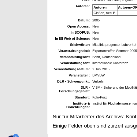
Autoren:
Autoren
Autoren-OR
Claßen, Axel B.
Datum:
2005
Open Access:
Nein
In SCOPUS:
Nein
In ISI Web of Science:
Nein
Stichwörter:
Mittelfristprognose, Luftverkeh
Veranstaltungstitel:
Expertentreffen Sommer 2005
Veranstaltungsort:
Bonn, Deutschland
Veranstaltungsart:
internationale Konferenz
Veranstaltungsdatum:
2 Juni 2015
Veranstalter :
BMVBW
DLR - Schwerpunkt:
Verkehr
DLR -
V SM - Sicherung der Mobilität
Forschungsgebiet:
Standort:
Köln-Porz
Institute &
Institut für Flughafenwesen u
Einrichtungen:
Nur für Mitarbeiter des Archivs:
Kont
Einige Felder oben sind zurzeit ausg