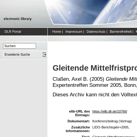
DLR Portal
Home
|
Impressum
|
Datenschutz
|
Barrierefreiheit
|
Erweiterte Suche
Gleitende Mittelfristp
Claßen, Axel B.
(2005)
Gleitende Mitt
Expertentreffen Sommer 2005, Bonn,
Dieses Archiv kann nicht den Volltext
elib-URL des
https://elib.dlr.de/10766/
Eintrags:
Dokumentart:
Konferenzbeitrag (Vortrag)
Zusätzliche
LIDO-Berichtsjahr=2005,
Informationen:
Titel:
Gleitende Mittelfristprognose 