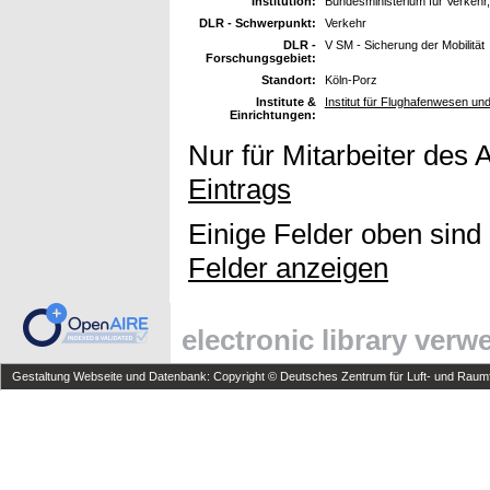
Institution:
Bundesministerium für Verkeh
DLR - Schwerpunkt:
Verkehr
DLR -
V SM - Sicherung der Mobilität
Forschungsgebiet:
Standort:
Köln-Porz
Institute &
Institut für Flughafenwesen un
Einrichtungen:
Nur für Mitarbeiter des 
Eintrags
Einige Felder oben sind
Felder anzeigen
electronic library ver
Gestaltung Webseite und Datenbank: Copyright © Deutsches Zentrum für Luft- und Raumfa