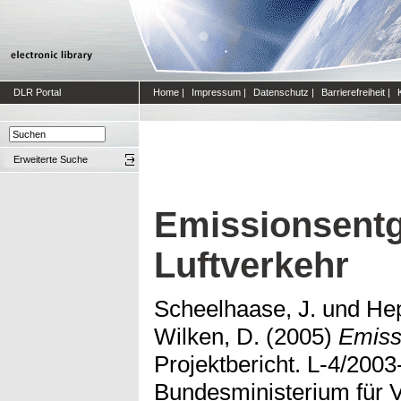
DLR Portal
Home
|
Impressum
|
Datenschutz
|
Barrierefreiheit
|
Erweiterte Suche
Emissionsentg
Luftverkehr
Scheelhaase, J.
und
Hep
Wilken, D.
(2005)
Emissi
Projektbericht. L-4/200
Bundesministerium für V