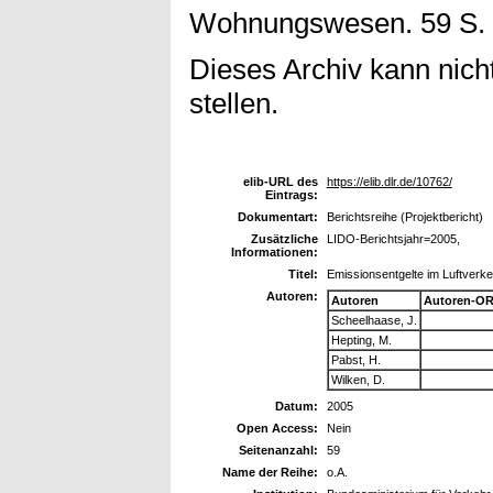
Wohnungswesen. 59 S.
Dieses Archiv kann nicht
stellen.
elib-URL des
https://elib.dlr.de/10762/
Eintrags:
Dokumentart:
Berichtsreihe (Projektbericht)
Zusätzliche
LIDO-Berichtsjahr=2005,
Informationen:
Titel:
Emissionsentgelte im Luftverke
Autoren:
Autoren
Autoren-OR
Scheelhaase, J.
Hepting, M.
Pabst, H.
Wilken, D.
Datum:
2005
Open Access:
Nein
Seitenanzahl:
59
Name der Reihe:
o.A.