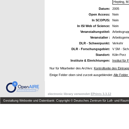
Hepting, M
Datum:
2005
Open Access:
Nein
In SCOPUS:
Nein
In ISI Web of Science:
Nein
Veranstaltungstitel:
Arbeitsgrup
Veranstalter :
Arbeitsgeme
DLR - Schwerpunkt:
Verkehr
DLR - Forschungsgebiet:
V SM - Sich
Standort:
Köln-Porz
Institute & Einrichtungen:
Institut fü
Nur für Mitarbeiter des Archivs:
Kontrollseite des Eintrag
Einige Felder oben sind zurzeit ausgeblendet:
Alle Felder
electronic library verwendet
EPrints 3.3.12
Gestaltung Webseite und Datenbank: Copyright © Deutsches Zentrum für Luft- und Raumfa