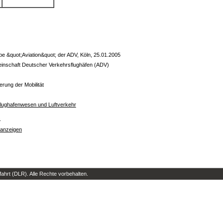
.
pe &quot;Aviation&quot; der ADV, Köln, 25.01.2005
inschaft Deutscher Verkehrsflughäfen (ADV)
erung der Mobilität
r Flughafenwesen und Luftverkehr
s
 anzeigen
hrt (DLR). Alle Rechte vorbehalten.