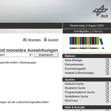
Donnerstag, 6. August 2026
Schriftgröße:
[-]
Text
[+]
Versenden
Drucken
und monetäre Auswirkungen
Blättern
Neue Einträge
gesellschaften.
Arbeitsgruppe
Dokumentenart
Erscheinungsjahr
Institute & Einrichtungen
Suchen
Einfache Suche
Erweiterte Suche
Programmatische Suche
Vordefinierte Suche
RSS-Feed
ngen auf die Luftverkehrsgesellschaften
Hilfe & Kontakt