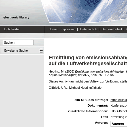
DLR Portal
Home
|
Impressum
|
Datenschutz
|
Barrierefreiheit
|
Erweiterte Suche
Ermittlung von emissionsabhän
auf die Luftverkehrsgesellschaf
Hepting, M.
(2005)
Ermittlung von emissionsabhängigen 
&quot;Aviation&quot; der ADV, Köln, 25.01.2005.
Dieses Archiv kann nicht den Volltext zur Verfügung stell
Offizielle URL:
Michael.Hepting@dlr.de
elib-URL des Eintrags:
https://elib.
Dokumentart:
Konferenzbe
Zusätzliche Informationen:
LIDO-Berich
Titel:
Ermittlung 
Autoren:
Autoren