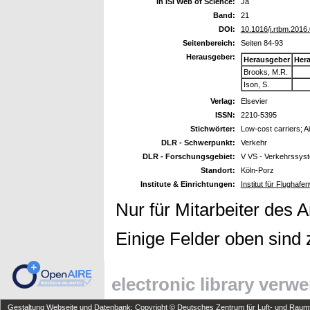
In ISI Web of Science:
Ja
Band:
21
DOI:
10.1016/j.rtbm.2016
Seitenbereich:
Seiten 84-93
Herausgeber:
Herausgeber
Her
Brooks, M.R.
Ison, S.
Verlag:
Elsevier
ISSN:
2210-5395
Stichwörter:
Low-cost carriers; Ai
DLR - Schwerpunkt:
Verkehr
DLR - Forschungsgebiet:
V VS - Verkehrssys
Standort:
Köln-Porz
Institute & Einrichtungen:
Institut für Flughaf
Nur für Mitarbeiter des 
Einige Felder oben sind 
electronic library verw
Gestaltung Webseite und Datenbank: Copyright © Deutsches Zentrum für Luft- und Raumfa