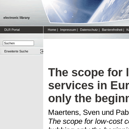
DLR Portal
Home
|
Impressum
|
Datenschutz
|
Barrierefreiheit
|
K
Erweiterte Suche
The scope for 
services in Eu
only the begin
Maertens, Sven
und
Pab
The scope for low-cost c