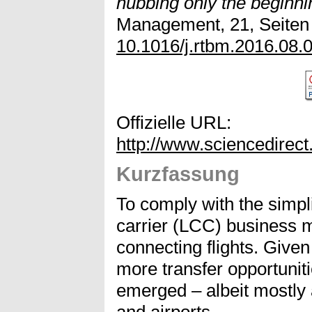
hubbing only the beginn
Management, 21, Seiten 8
10.1016/j.rtbm.2016.08.
Offizielle URL:
http://www.sciencedirec
Kurzfassung
To comply with the simpli
carrier (LCC) business m
connecting flights. Given
more transfer opportuni
emerged – albeit mostly a
and airports.