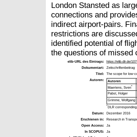
London Stansted as larges
connections and provides
indirect airport-pairs. F
restrictions are discusse
identified potential of f
the questions of missed
elib-URL des Eintrags:
https://elib.dlr.de/10
Dokumentart:
Zeitschriftenbeitrag
Titel:
The scope for low-co
Autoren:
Autoren
*
Maertens, Sven
Pabst, Holger
Grimme, Wolfgang
*
DLR corresponding
Datum:
Dezember 2016
Erschienen in:
Research in Transp
Open Access:
Ja
In SCOPUS:
Ja