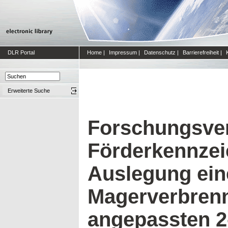
DLR Portal
Home
|
Impressum
|
Datenschutz
|
Barrierefreiheit
|
Erweiterte Suche
Forschungsve
Förderkennze
Auslegung ein
Magerverbren
angepassten 2