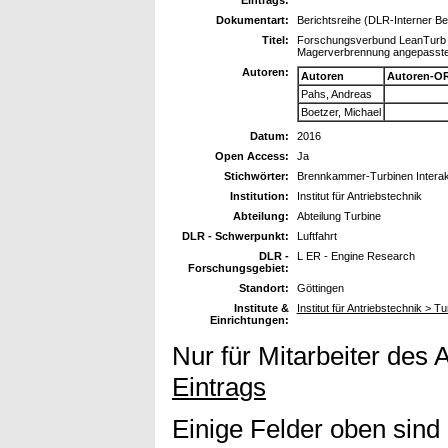
Dokumentart:
Berichtsreihe (DLR-Interner Be
Titel:
Forschungsverbund LeanTurb 
Magerverbrennung angepassten
Autoren:
Autoren
Autoren-OR
Pahs, Andreas
Boetzer, Michael
Datum:
2016
Open Access:
Ja
Stichwörter:
Brennkammer-Turbinen Intera
Institution:
Institut für Antriebstechnik
Abteilung:
Abteilung Turbine
DLR - Schwerpunkt:
Luftfahrt
DLR -
L ER - Engine Research
Forschungsgebiet:
Standort:
Göttingen
Institute &
Institut für Antriebstechnik > Tu
Einrichtungen:
Nur für Mitarbeiter des 
Eintrags
Einige Felder oben sind