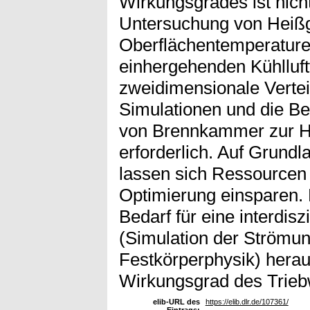
Wirkungsgrades ist nicht
Untersuchung von Heiß
Oberflächentemperature
einhergehenden Kühlluft
zweidimensionale Vertei
Simulationen und die Be
von Brennkammer zur H
erforderlich. Auf Grund
lassen sich Ressourcen
Optimierung einsparen.
Bedarf für eine interdis
(Simulation der Strömun
Festkörperphysik) herau
Wirkungsgrad des Trieb
elib-URL des
https://elib.dlr.de/107361/
Eintrags: