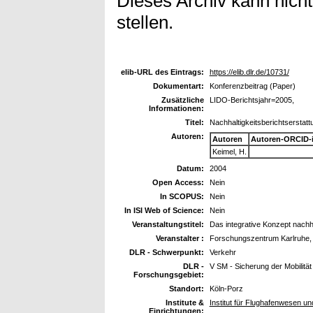
Dieses Archiv kann nicht
stellen.
elib-URL des Eintrags:
https://elib.dlr.de/10731/
Dokumentart:
Konferenzbeitrag (Paper)
Zusätzliche
LIDO-Berichtsjahr=2005,
Informationen:
Titel:
Nachhaltigkeitsberichtserstat
Autoren:
Autoren
Autoren-ORCID-
Keimel, H.
Datum:
2004
Open Access:
Nein
In SCOPUS:
Nein
In ISI Web of Science:
Nein
Veranstaltungstitel:
Das integrative Konzept nachha
Veranstalter :
Forschungszentrum Karlruhe,
DLR - Schwerpunkt:
Verkehr
DLR -
V SM - Sicherung der Mobilität
Forschungsgebiet:
Standort:
Köln-Porz
Institute &
Institut für Flughafenwesen un
Einrichtungen: