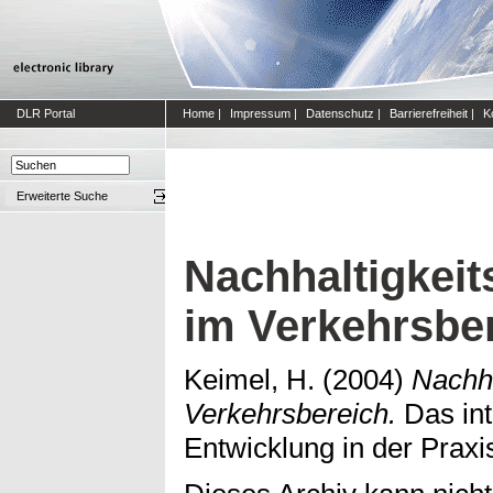
DLR Portal
Home
|
Impressum
|
Datenschutz
|
Barrierefreiheit
|
K
Erweiterte Suche
Nachhaltigkeit
im Verkehrsbe
Keimel, H.
(2004)
Nachha
Verkehrsbereich.
Das int
Entwicklung in der Praxi