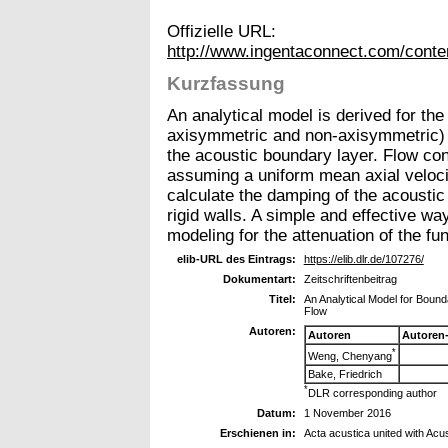
Offizielle URL:
http://www.ingentaconnect.com/cont
Kurzfassung
An analytical model is derived for the
axisymmetric and non-axisymmetric) 
the acoustic boundary layer. Flow con
assuming a uniform mean axial veloci
calculate the damping of the acoustic
rigid walls. A simple and effective wa
modeling for the attenuation of the f
elib-URL des Eintrags:
https://elib.dlr.de/107276/
Dokumentart:
Zeitschriftenbeitrag
Titel:
An Analytical Model for Bound
Flow
Autoren:
Autoren
Autoren
*
Weng, Chenyang
Bake, Friedrich
*
DLR corresponding author
Datum:
1 November 2016
Erschienen in:
Acta acustica united with Acu