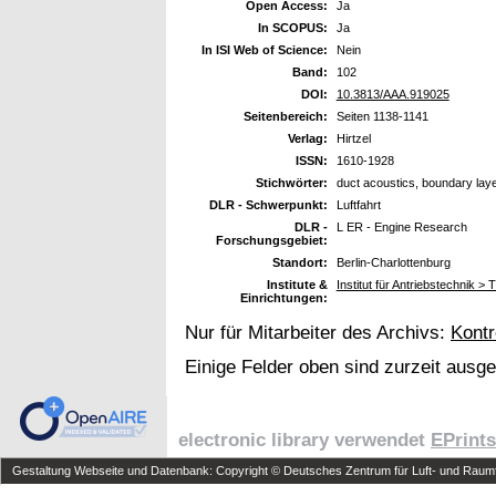
Open Access:
Ja
In SCOPUS:
Ja
In ISI Web of Science:
Nein
Band:
102
DOI:
10.3813/AAA.919025
Seitenbereich:
Seiten 1138-1141
Verlag:
Hirtzel
ISSN:
1610-1928
Stichwörter:
duct acoustics, boundary layer 
DLR - Schwerpunkt:
Luftfahrt
DLR -
L ER - Engine Research
Forschungsgebiet:
Standort:
Berlin-Charlottenburg
Institute &
Institut für Antriebstechnik >
Einrichtungen:
Nur für Mitarbeiter des Archivs:
Kontr
Einige Felder oben sind zurzeit ausg
electronic library verwendet
EPrints
Gestaltung Webseite und Datenbank: Copyright © Deutsches Zentrum für Luft- und Raumfa