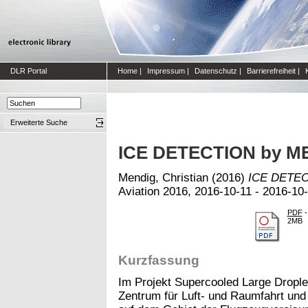
DLR Portal
Home
|
Impressum
|
Datenschutz
|
Barrierefreiheit
|
Erweiterte Suche
ICE DETECTION by 
Mendig, Christian
(2016)
ICE DETE
Aviation 2016, 2016-10-11 - 2016-10-
PDF
-
2MB
Kurzfassung
Im Projekt Supercooled Large Drople
Zentrum für Luft- und Raumfahrt und