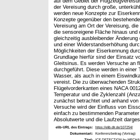
auf dem Gebiet der Flugzeugvereisung
der Vereisung durch große, unterküh
werden neue Konzepte zur Eiserkennu
Konzepte gegenüber den bestehenden
Vereisung am Ort der Vereisung, die
die sensoreigene Fläche hinaus und 
gleichzeitig ausbleibender Änderun
und einer Widerstandserhöhung durch 
Möglichkeiten der Eiserkennung dur
Grundlage hierfür sind der Einsatz 
Gleitsinus. Es werden Versuche an f
durchgeführt. Diese werden in einer
Wasser, als auch in einem Eiswindka
vereist. Die zu überwachenden Struk
Flügelvorderkanten eines NACA 0012-
Temperatur und die Zyklenzahl (Anza
zunächst betrachtet und anhand von
Versuche wird der Einfluss von Eissc
einfach zu bestimmenden Parameter 
Absolutwerte und die Laufzeit dargest
elib-URL des Eintrags:
https://elib.dlr.de/107254/
Dokumentart:
Konferenzbeitrag (Vortrag)
Titel:
ICE DETECTION by MECHA