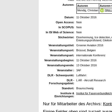
Autoren:
Autoren
Autoren-
https
Mendig, Christian
Datum:
11 Oktober 2016
Open Access:
Nein
In SCOPUS:
Nein
In ISI Web of Science:
Nein
Stichwörter:
Eiserkennung, Ice detection, A
Enteisungsprüfstand, Gleits
Veranstaltungstitel:
Greener Aviation 2016
Veranstaltungsort:
Brüssel, Belgien
Veranstaltungsart:
internationale Konferenz
Veranstaltungsbeginn:
11 Oktober 2016
Veranstaltungsende:
13 Oktober 2016
Veranstalter :
3AF
DLR - Schwerpunkt:
Luftfahrt
DLR -
L AR - Aircraft Research
Forschungsgebiet:
Standort:
Braunschweig
Institute &
Institut für Faserverbundleic
Einrichtungen:
Nur für Mitarbeiter des Archivs:
Kont
Einige Felder oben sind zurzeit ausg