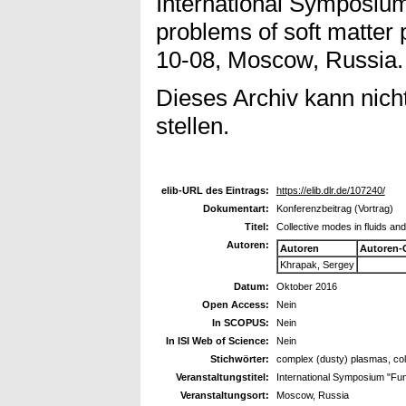
International Symposiu
problems of soft matter 
10-08, Moscow, Russia. (
Dieses Archiv kann nicht
stellen.
elib-URL des Eintrags:
https://elib.dlr.de/107240/
Dokumentart:
Konferenzbeitrag (Vortrag)
Titel:
Collective modes in fluids an
Autoren:
Autoren
Autoren-
Khrapak, Sergey
Datum:
Oktober 2016
Open Access:
Nein
In SCOPUS:
Nein
In ISI Web of Science:
Nein
Stichwörter:
complex (dusty) plasmas, col
Veranstaltungstitel:
International Symposium "Fun
Veranstaltungsort:
Moscow, Russia