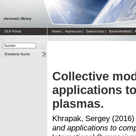
DLR Portal
Home
|
Impressum
|
Datenschutz
|
Barrierefreiheit
|
Erweiterte Suche
Collective mod
applications t
plasmas.
Khrapak, Sergey
(2016
and applications to com