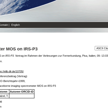
Kontakt
|
English
ter MOS on IRS-P3
 on IRS-P3.
Vortrag im Rahmen der Vorlesungen zur Fernerkundung, Pisa, Italien, 09.-13.03
en.
ps://elib.dlr.de/10705/
ferenzbeitrag (Vortrag)
O-Berichtsjahr=1999,
aceborne imaging spectrometer MOS on IRS-P3
utoren
Autoren-ORCID-iD
lzel, T.
98
in