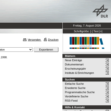
Freitag, 7. August 2026
Schriftgröße:
[-]
Text
[+]
Versenden
Drucken
Blättern
.1998.
Neue Einträge
Dokumentenart
Erscheinungsjahr
Institute & Einrichtungen
Suchen
Einfache Suche
Erweiterte Suche
Programmatische Suche
Vordefinierte Suche
RSS-Feed
Hilfe & Kontakt