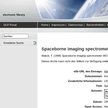
DLR Portal
Home
|
Impressum
|
Datenschutz
|
Barrierefreiheit
|
Erweiterte Suche
Spaceborne imaging spectrome
Walzel, T.
(1998)
Spaceborne imaging spectrometer MOS
Dieses Archiv kann nicht den Volltext zur Verfügung stell
elib-URL des Eintrags:
htt
Dokumentart:
Kon
Zusätzliche Informationen:
LID
Titel:
Sp
Autoren:
A
Wa
Datum:
19
Open Access:
Ne