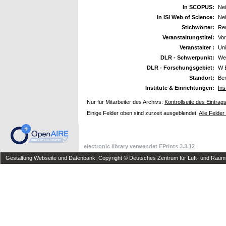
In SCOPUS:
Ne
In ISI Web of Science:
Ne
Stichwörter:
Re
Veranstaltungstitel:
Vor
Veranstalter :
Uni
DLR - Schwerpunkt:
We
DLR - Forschungsgebiet:
W 
Standort:
Ber
Institute & Einrichtungen:
Ins
Nur für Mitarbeiter des Archivs:
Kontrollseite des Eintrag
Einige Felder oben sind zurzeit ausgeblendet:
Alle Felder
electronic library verwendet
EPrints 3.3.12
Gestaltung Webseite und Datenbank: Copyright © Deutsches Zentrum für Luft- und Raumfa