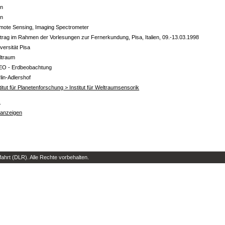
in
in
mote Sensing, Imaging Spectrometer
trag im Rahmen der Vorlesungen zur Fernerkundung, Pisa, Italien, 09.-13.03.1998
versität Pisa
ltraum
EO - Erdbeobachtung
lin-Adlershof
titut für Planetenforschung > Institut für Weltraumsensorik
s
 anzeigen
hrt (DLR). Alle Rechte vorbehalten.