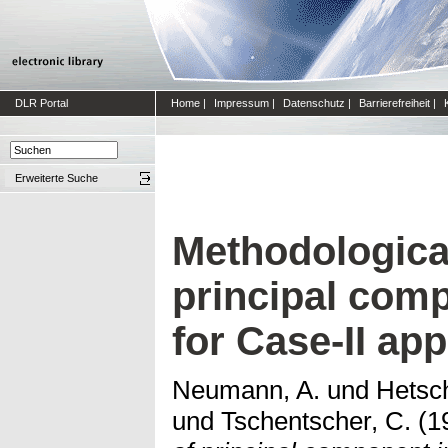
DLR Portal
Home
|
Impressum
|
Datenschutz
|
Barrierefreiheit
|
Erweiterte Suche
Methodologica
principal com
for Case-II app
Neumann, A.
und
Hetsc
und
Tschentscher, C.
(1