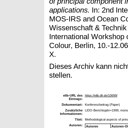
of principal component i
applications.
In: 2nd Int
MOS-IRS and Ocean Col
Wissenschaft & Technik 
International Worksho
Colour, Berlin, 10.-12.
X.
Dieses Archiv kann nicht
stellen.
elib-URL des
https://elib.dlr.de/10699/
Eintrags:
Dokumentart:
Konferenzbeitrag (Paper)
Zusätzliche
LIDO-Berichtsjahr=1999, mono
Informationen:
Titel:
Methodological aspects of princ
Autoren:
Autoren
Autoren-O