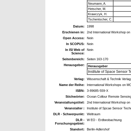
Neumann, A.
Hetscher, M.
Krawczyk, H.
Tschentscher, C.
Datum:
1998
Erschienen in:
2nd International Workshop o
Open Access:
Nein
In SCOPUS:
Nein
In ISI Web of
Nein
Science:
Seitenbereich:
Seiten 163-170
Herausgeber:
Herausgeber
Institute of Space Sensor T
Verlag:
Wissenschaft & Technik Verlag 
Name der Reihe:
International Workshops on M
ISBN:
3-89685-559-X
Stichwörter:
Ocean Collour Remote Sensing
Veranstaltungstitel:
2nd International Workshop on
Veranstalter :
Institute of Spcae Sensor Tech
DLR - Schwerpunkt:
Weltraum
DLR -
W EO - Erdbeobachtung
Forschungsgebiet:
Standort:
Berlin-Adlershof