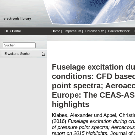
DLR Portal
Home
|
Impressum
|
Datenschutz
|
Barrierefreiheit
|
Erweiterte Suche
Fuselage excitation dur
conditions: CFD based
point spectra; Aeroaco
Europe: The CEAS-ASC
highlights
Klabes, Alexander
und
Appel, Christi
(2016)
Fuselage excitation during cru
of pressure point spectra; Aeroaco
report on 2015 highlights.
Journal of 