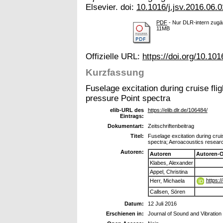
Elsevier. doi:
10.1016/j.jsv.2016.06.
PDF
- Nur DLR-intern zugän
11MB
Offizielle URL:
https://doi.org/10.101
Kurzfassung
Fuselage excitation during cruise fli
pressure Point spectra
elib-URL des
https://elib.dlr.de/106484/
Eintrags:
Dokumentart:
Zeitschriftenbeitrag
Titel:
Fuselage excitation during crui
spectra; Aeroacoustics resear
Autoren:
Autoren
Autoren-
Klabes, Alexander
Appel, Christina
https:
Herr, Michaela
Callsen, Sören
Datum:
12 Juli 2016
Erschienen in:
Journal of Sound and Vibration