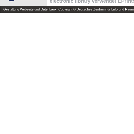
electronic library verwendet
EPrint
Gestaltung Webseite und Datenbank: Copyright © Deutsches Zentrum für Luft- und Raumfa