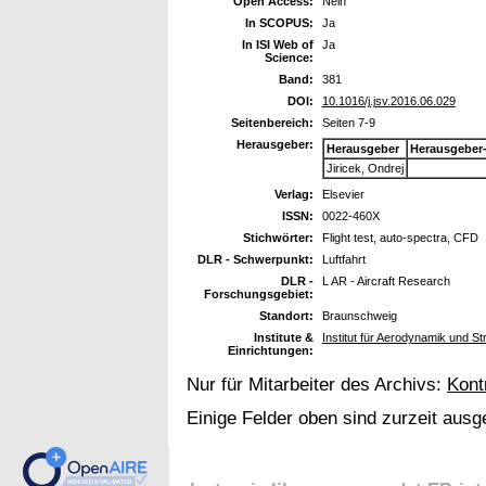
Open Access:
Nein
In SCOPUS:
Ja
In ISI Web of
Ja
Science:
Band:
381
DOI:
10.1016/j.jsv.2016.06.029
Seitenbereich:
Seiten 7-9
Herausgeber:
Herausgeber
Herausgeber
Jiricek, Ondrej
Verlag:
Elsevier
ISSN:
0022-460X
Stichwörter:
Flight test, auto-spectra, CFD
DLR - Schwerpunkt:
Luftfahrt
DLR -
L AR - Aircraft Research
Forschungsgebiet:
Standort:
Braunschweig
Institute &
Institut für Aerodynamik und S
Einrichtungen:
Nur für Mitarbeiter des Archivs:
Kont
Einige Felder oben sind zurzeit ausg