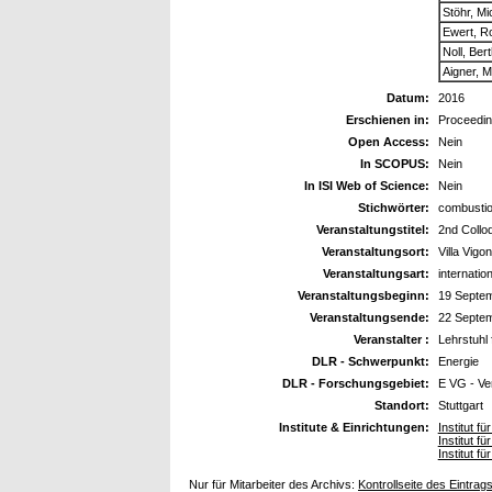
Stöhr, Mi
Ewert, R
Noll, Ber
Aigner, 
Datum:
2016
Erschienen in:
Proceedi
Open Access:
Nein
In SCOPUS:
Nein
In ISI Web of Science:
Nein
Stichwörter:
combustio
Veranstaltungstitel:
2nd Collo
Veranstaltungsort:
Villa Vigon
Veranstaltungsart:
internatio
Veranstaltungsbeginn:
19 Septe
Veranstaltungsende:
22 Septe
Veranstalter :
Lehrstuhl 
DLR - Schwerpunkt:
Energie
DLR - Forschungsgebiet:
E VG - Ve
Standort:
Stuttgart
Institute & Einrichtungen:
Institut 
Institut 
Institut 
Nur für Mitarbeiter des Archivs:
Kontrollseite des Eintrag