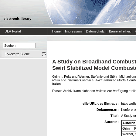
DLR Portal
Home
|
Impressum
|
Datenschutz
|
Barrierefreiheit
|
Erweiterte Suche
A Study on Broadband Combusti
Swirl Stabilized Model Combust
Grimm, Felix
und
Werner, Stefanie
und
Stöhr, Michael
un
Ratio and Thermal Load in a Swirl Stabilized Model Comb
Italien.
Dieses Archiv kann nicht den Volltext zur Verfügung stell
elib-URL des Eintrags:
https://eli
Dokumentart:
Konferenz
Titel:
A Study o
Autoren:
Autoren
Grimm, F
Werner, S