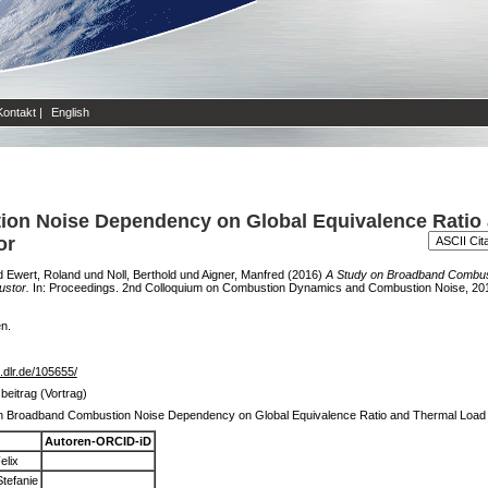
Kontakt
|
English
on Noise Dependency on Global Equivalence Ratio 
or
d
Ewert, Roland
und
Noll, Berthold
und
Aigner, Manfred
(2016)
A Study on Broadband Combus
ustor.
In: Proceedings. 2nd Colloquium on Combustion Dynamics and Combustion Noise, 2016-
en.
b.dlr.de/105655/
beitrag (Vortrag)
n Broadband Combustion Noise Dependency on Global Equivalence Ratio and Thermal Load i
Autoren-ORCID-iD
elix
tefanie