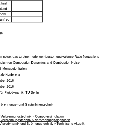
chael
oland
thold
Manfred
ngs
n noise, gas turbine model combustor, equivalence Ratio fluctuations
quium on Combustion Dynamics and Combustion Noise
i, Menaggio, Italien
nale Konferenz
mber 2016
mber 2016
für Fluiddynamik, TU Berlin
rbrennungs- und Gasturbinentechnik
für Verbrennungstechnik > Computersimulation
für Verbrennungstechnik > Verbrennungsdiagnostik
für Aerodynamik und Strömungstechnik > Technische Akustik
s