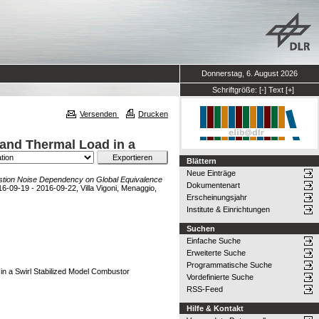
Donnerstag, 6. August 2026
Schriftgröße:
[-]
Text
[+]
Versenden
Drucken
and Thermal Load in a
Blättern
Neue Einträge
tion Noise Dependency on Global Equivalence
Dokumentenart
09-19 - 2016-09-22, Villa Vigoni, Menaggio,
Erscheinungsjahr
Institute & Einrichtungen
Suchen
Einfache Suche
Erweiterte Suche
Programmatische Suche
n a Swirl Stabilized Model Combustor
Vordefinierte Suche
RSS-Feed
Hilfe & Kontakt