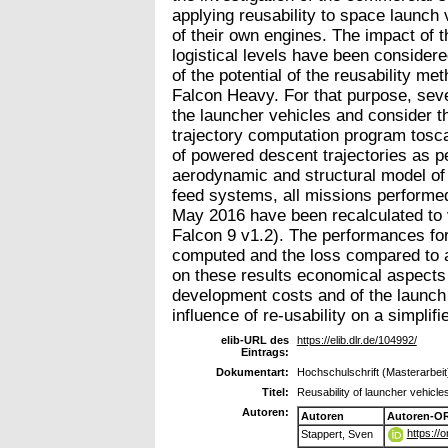
applying reusability to space launch v
of their own engines. The impact of 
logistical levels have been considere
of the potential of the reusability 
Falcon Heavy. For that purpose, se
the launcher vehicles and consider the
trajectory computation program tosc
of powered descent trajectories as p
aerodynamic and structural model of 
feed systems, all missions perfor
May 2016 have been recalculated to v
Falcon 9 v1.2). The performances for
computed and the loss compared to a
on these results economical aspects
development costs and of the launch
influence of re-usability on a simpli
elib-URL des
https://elib.dlr.de/104992/
Eintrags:
Dokumentart:
Hochschulschrift (Masterarbeit
Titel:
Reusability of launcher vehicl
Autoren:
Autoren
Autoren-OR
https://
Stappert, Sven