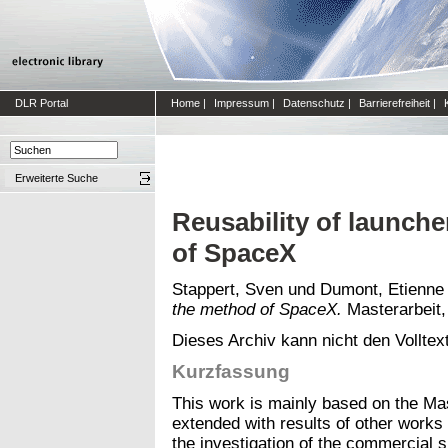
DLR Portal
Home
|
Impressum
|
Datenschutz
|
Barrierefreiheit
|
Erweiterte Suche
Reusability of launche
of SpaceX
Stappert, Sven
und
Dumont, Etienne
the method of SpaceX.
Masterarbeit
Dieses Archiv kann nicht den Volltext
Kurzfassung
This work is mainly based on the Ma
extended with results of other works
the investigation of the commercial