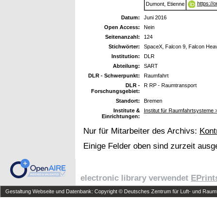
https://
Dumont, Etienne
Datum:
Juni 2016
Open Access:
Nein
Seitenanzahl:
124
Stichwörter:
SpaceX, Falcon 9, Falcon Heavy,
Institution:
DLR
Abteilung:
SART
DLR - Schwerpunkt:
Raumfahrt
DLR -
R RP - Raumtransport
Forschungsgebiet:
Standort:
Bremen
Institute &
Institut für Raumfahrtsysteme
Einrichtungen:
Nur für Mitarbeiter des Archivs:
Kont
Einige Felder oben sind zurzeit ausg
electronic library verwendet
EPrint
Gestaltung Webseite und Datenbank: Copyright © Deutsches Zentrum für Luft- und Raumfa