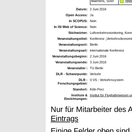
http
Maertens, Sven
Datum:
2 Juni 2016
Open Access:
Ja
In SCOPUS:
Nein
In ISI Web of Science:
Nein
Stichwörter:
Luftverkehrsmonitoring, Konne
Veranstaltungstitel:
Konferenz „Verkehrsökonomik 
Veranstaltungsort:
Berlin
Veranstaltungsart:
internationale Konferenz
Veranstaltungsbeginn:
2 Juni 2016
Veranstaltungsende:
3 Juni 2016
Veranstalter :
TU Berlin
DLR - Schwerpunkt:
Verkehr
DLR -
V VS - Verkehrssystem
Forschungsgebiet:
Standort:
Köln-Porz
Institute &
Institut für Flughafenwesen 
Einrichtungen:
Nur für Mitarbeiter des 
Eintrags
Einige Felder oben sind