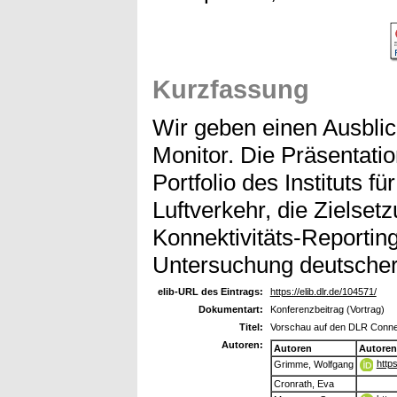
Kurzfassung
Wir geben einen Ausblic
Monitor. Die Präsentatio
Portfolio des Instituts 
Luftverkehr, die Zielse
Konnektivitäts-Reportin
Untersuchung deutscher
elib-URL des Eintrags:
https://elib.dlr.de/104571/
Dokumentart:
Konferenzbeitrag (Vortrag)
Titel:
Vorschau auf den DLR Connec
Autoren:
Autoren
Autoren
http
Grimme, Wolfgang
Cronrath, Eva