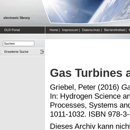
DLR Portal
Home
|
Impressum
|
Datenschutz
|
Barrierefreiheit
|
Erweiterte Suche
Gas Turbines 
Griebel, Peter
(2016)
Ga
In: Hydrogen Science an
Processes, Systems and
1011-1032. ISBN 978-3-5
Dieses Archiv kann nicht