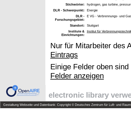
Stichwörter:
hydrogen, gas turbine, pressur
DLR - Schwerpunkt:
Energie
DLR -
E VG - Verbrennungs- und Gas
Forschungsgebiet:
Standort:
Stuttgart
Institute &
Institut für Verbrennungstech
Einrichtungen:
Nur für Mitarbeiter des 
Eintrags
Einige Felder oben sind
Felder anzeigen
electronic library ver
Gestaltung Webseite und Datenbank: Copyright © Deutsches Zentrum für Luft- und Raumfa