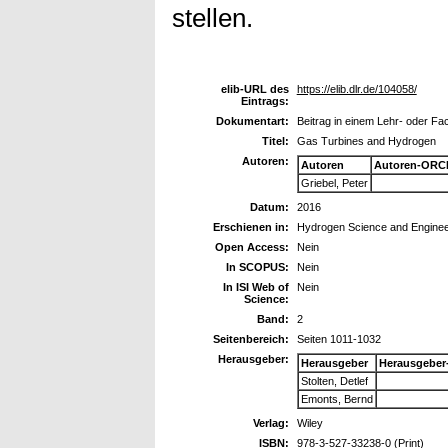
stellen.
elib-URL des
https://elib.dlr.de/104058/
Eintrags:
Dokumentart:
Beitrag in einem Lehr- oder F
Titel:
Gas Turbines and Hydrogen
Autoren:
Autoren
Autoren-ORCI
Griebel, Peter
Datum:
2016
Erschienen in:
Hydrogen Science and Enginee
Open Access:
Nein
In SCOPUS:
Nein
In ISI Web of
Nein
Science:
Band:
2
Seitenbereich:
Seiten 1011-1032
Herausgeber:
Herausgeber
Herausgeber
Stolten, Detlef
Emonts, Bernd
Verlag:
Wiley
ISBN:
978-3-527-33238-0 (Print)