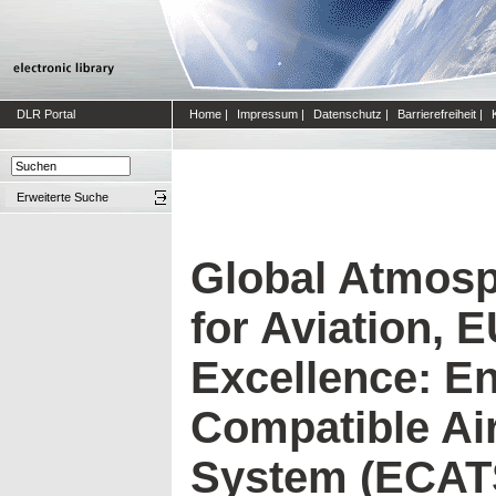
DLR Portal
Home
|
Impressum
|
Datenschutz
|
Barrierefreiheit
|
Erweiterte Suche
Global Atmosp
for Aviation, 
Excellence: E
Compatible Ai
System (ECAT