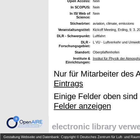
Open Access:
Nein
In SCOPUS:
Nein
In ISI Web of
Nein
Science:
Stichwörter:
aviation, climate, emissions
Veranstaltungstitel:
Kickoff Meeting, Erding, 9. 3. 2
DLR - Schwerpunkt:
Luftfahrt
DLR -
L VU - Luftverkehr und Umwelt
Forschungsgebiet:
Standort:
Oberpfaffenhofen
Institute &
Institut für Physik der Atmosph
Einrichtungen:
Nur für Mitarbeiter des 
Eintrags
Einige Felder oben sind
Felder anzeigen
electronic library ver
Gestaltung Webseite und Datenbank: Copyright © Deutsches Zentrum für Luft- und Raumfa