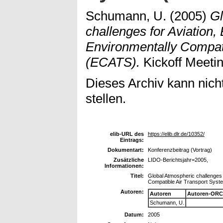
Schumann, U.
(2005)
Gl
challenges for Aviation,
Environmentally Compat
(ECATS).
Kickoff Meetin
Dieses Archiv kann nicht
stellen.
elib-URL des
https://elib.dlr.de/10352/
Eintrags:
Dokumentart:
Konferenzbeitrag (Vortrag)
Zusätzliche
LIDO-Berichtsjahr=2005,
Informationen:
Titel:
Global Atmospheric challenges 
Compatible Air Transport Sys
Autoren:
Autoren
Autoren-ORC
Schumann, U.
Datum:
2005