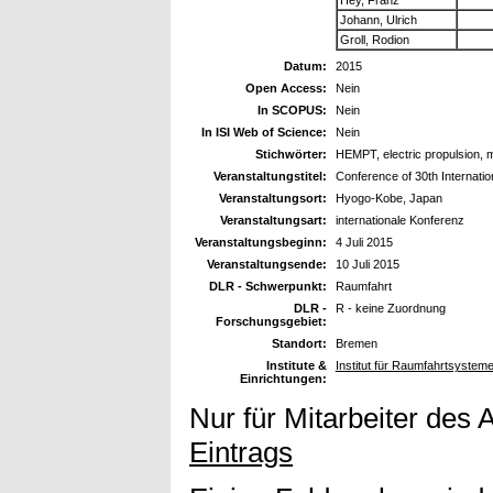
Johann, Ulrich
Groll, Rodion
Datum:
2015
Open Access:
Nein
In SCOPUS:
Nein
In ISI Web of Science:
Nein
Stichwörter:
HEMPT, electric propulsion, 
Veranstaltungstitel:
Conference of 30th Internat
Veranstaltungsort:
Hyogo-Kobe, Japan
Veranstaltungsart:
internationale Konferenz
Veranstaltungsbeginn:
4 Juli 2015
Veranstaltungsende:
10 Juli 2015
DLR - Schwerpunkt:
Raumfahrt
DLR -
R - keine Zuordnung
Forschungsgebiet:
Standort:
Bremen
Institute &
Institut für Raumfahrtsystem
Einrichtungen:
Nur für Mitarbeiter des 
Eintrags