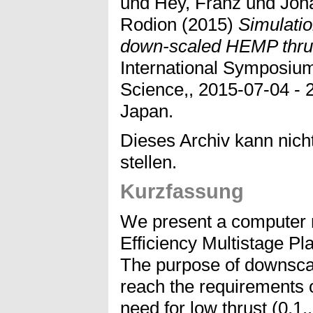
und
Hey, Franz
und
Joha
Rodion
(2015)
Simulatio
down-scaled HEMP thrus
International Symposiu
Science,, 2015-07-04 -
Japan.
Dieses Archiv kann nicht
stellen.
Kurzfassung
We present a computer 
Efficiency Multistage 
The purpose of downsca
reach the requirements 
need for low thrust (0.1