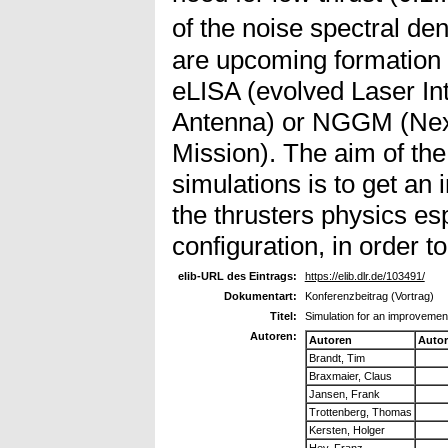
of the noise spectral d
are upcoming formation 
eLISA (evolved Laser In
Antenna) or NGGM (Next
Mission). The aim of th
simulations is to get an
the thrusters physics es
configuration, in order t
elib-URL des Eintrags:
https://elib.dlr.de/103491/
Dokumentart:
Konferenzbeitrag (Vortrag)
Titel:
Simulation for an improvemen
Autoren:
Autoren
Auto
Brandt, Tim
Braxmaier, Claus
Jansen, Frank
Trottenberg, Thomas
Kersten, Holger
Hey, Franz