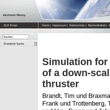
DLR Portal
Home
|
Impressum
|
Datenschutz
|
Barrierefreiheit
|
Erweiterte Suche
Simulation fo
of a down-sc
thruster
Brandt, Tim
und
Braxmai
Frank
und
Trottenberg,