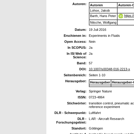
Autoren:
Autoren
Autoren-
Lohse, Jakob
https:
Barth, Hans Peter
Nitsche, Wolfgang
Datum:
19 Juli 2016
Erschienen in:
Experiments in Fluids
Open Access:
Nein
In SCOPUS:
Ja
In ISI Web of
Ja
Science:
Band:
57
DOI:
10.1007/s00348-016-2213-x
Seitenbereich:
Seiten 1-10
Herausgeber:
Herausgeber
Herausgeber-
Verlag:
Springer Nature
ISSN:
0723-4864
Stichwörter:
transition control, pneumatic act
reference experiment
DLR - Schwerpunkt:
Luftfahrt
DLR -
L AR - Aircraft Research
Forschungsgebiet:
Standort:
Göttingen