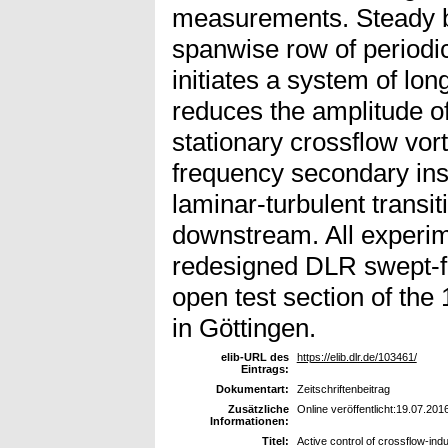
measurements. Steady b
spanwise row of periodic
initiates a system of lon
reduces the amplitude of
stationary crossflow vor
frequency secondary inst
laminar-turbulent transit
downstream. All experim
redesigned DLR swept-fl
open test section of the
in Göttingen.
elib-URL des
https://elib.dlr.de/103461/
Eintrags:
Dokumentart:
Zeitschriftenbeitrag
Zusätzliche
Online veröffentlicht:19.07.20
Informationen:
Titel:
Active control of crossflow-ind