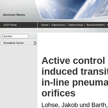
DLR Portal
Home
|
Impressum
|
Datenschutz
|
Barrierefreiheit
|
Erweiterte Suche
Active control
induced transi
in-line pneuma
orifices
Lohse, Jakob
und
Barth