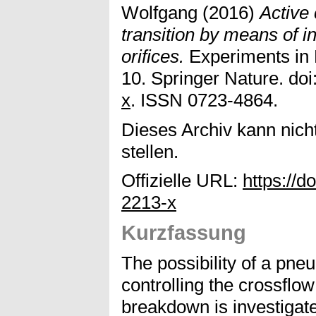
Wolfgang
(2016)
Active 
transition by means of i
orifices.
Experiments in F
10. Springer Nature. doi
x
. ISSN 0723-4864.
Dieses Archiv kann nicht
stellen.
Offizielle URL:
https://d
2213-x
Kurzfassung
The possibility of a pne
controlling the crossflo
breakdown is investigat