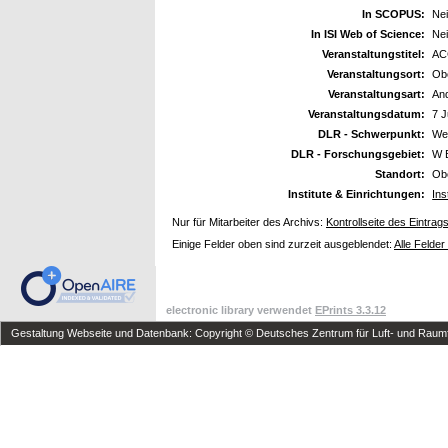
In SCOPUS:
Ne
In ISI Web of Science:
Ne
Veranstaltungstitel:
AC
Veranstaltungsort:
Ob
Veranstaltungsart:
An
Veranstaltungsdatum:
7 J
DLR - Schwerpunkt:
We
DLR - Forschungsgebiet:
W 
Standort:
Ob
Institute & Einrichtungen:
Ins
Nur für Mitarbeiter des Archivs:
Kontrollseite des Eintrag
Einige Felder oben sind zurzeit ausgeblendet:
Alle Felder
electronic library verwendet
EPrints 3.3.12
Gestaltung Webseite und Datenbank: Copyright © Deutsches Zentrum für Luft- und Raumfa