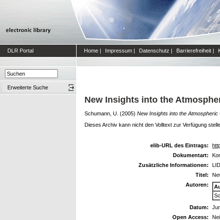
DLR Portal
Home
|
Impressum
|
Datenschutz
|
Barrierefreiheit
|
Erweiterte Suche
New Insights into the Atmospher
Schumann, U.
(2005)
New Insights into the Atmospheric 
Dieses Archiv kann nicht den Volltext zur Verfügung stell
elib-URL des Eintrags:
htt
Dokumentart:
Kon
Zusätzliche Informationen:
LID
Titel:
New
Autoren:
A
Sc
Datum:
Jun
Open Access:
Ne