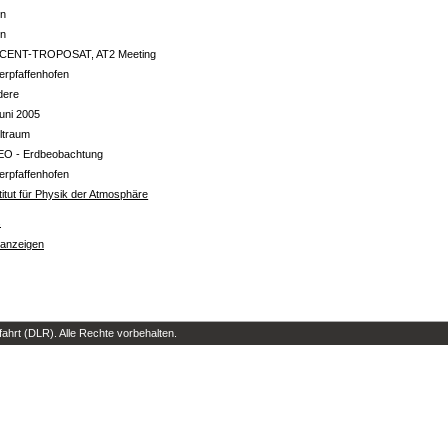
in
in
CENT-TROPOSAT, AT2 Meeting
erpfaffenhofen
dere
uni 2005
ltraum
EO - Erdbeobachtung
erpfaffenhofen
titut für Physik der Atmosphäre
s
 anzeigen
hrt (DLR). Alle Rechte vorbehalten.