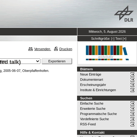
Mittwoch, 5. August 2026
Schriftgröße:
[-]
Text
[+]
Versenden
Drucken
ed talk)
Blättern
2005-06-07, Oberpfaffenhofen.
Neue Einträge
Dokumentenart
Erscheinungsjahr
Institute & Einrichtungen
Suchen
Einfache Suche
Erweiterte Suche
Programmatische Suche
Vordefinierte Suche
RSS-Feed
Hilfe & Kontakt