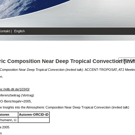
Kontakt
|
English
ic Composition Near Deep Tropical Convection (invit
Composition Near Deep Tropical Convection (invited talk).
ACCENT-TROPOSAT, AT2 Meeting, 
en.
ps://elib.dlr.de/10343/
ferenzbeitrag (Vortrag)
O-Berichtsjahr=2005,
 Insights into the Atmospheric Composition Near Deep Tropical Convection (invited talk)
utoren
Autoren-ORCID-iD
humann, U.
i 2005
in