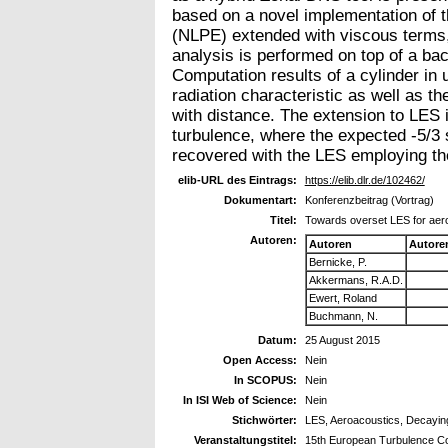
based on a novel implementation of 
(NLPE) extended with viscous terms,
analysis is performed on top of a bac
Computation results of a cylinder in
radiation characteristic as well as 
with distance. The extension to LES i
turbulence, where the expected -5/3 
recovered with the LES employing th
elib-URL des Eintrags:
https://elib.dlr.de/102462/
Dokumentart:
Konferenzbeitrag (Vortrag)
Titel:
Towards overset LES for aero
Autoren:
Autoren
Autore
Bernicke, P.
Akkermans, R.A.D.
Ewert, Roland
Buchmann, N.
Datum:
25 August 2015
Open Access:
Nein
In SCOPUS:
Nein
In ISI Web of Science:
Nein
Stichwörter:
LES, Aeroacoustics, Decayi
Veranstaltungstitel:
15th European Turbulence C