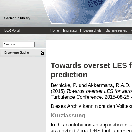
DLR Portal
Home
|
Impressum
|
Datenschutz
|
Barrierefreiheit
|
Erweiterte Suche
Towards overset LES f
prediction
Bernicke, P.
und
Akkermans, R.A.D.
(2015)
Towards overset LES for aero
Turbulence Conference, 2015-08-25 -
Dieses Archiv kann nicht den Volltext
Kurzfassung
In this contribution an application 
as a hybrid Zonal DNS tool is presen