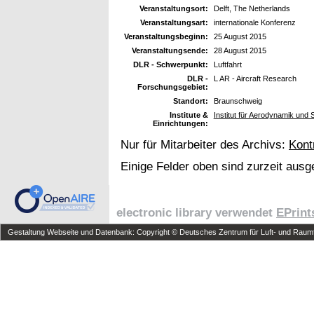
Veranstaltungsort:
Delft, The Netherlands
Veranstaltungsart:
internationale Konferenz
Veranstaltungsbeginn:
25 August 2015
Veranstaltungsende:
28 August 2015
DLR - Schwerpunkt:
Luftfahrt
DLR -
L AR - Aircraft Research
Forschungsgebiet:
Standort:
Braunschweig
Institute &
Institut für Aerodynamik und
Einrichtungen:
Nur für Mitarbeiter des Archivs:
Kont
Einige Felder oben sind zurzeit ausg
electronic library verwendet
EPrint
Gestaltung Webseite und Datenbank: Copyright © Deutsches Zentrum für Luft- und Raumfa