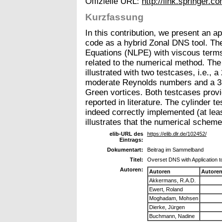
Offizielle URL:
http://link.springer.
Kurzfassung
In this contribution, we present an a
code as a hybrid Zonal DNS tool. The
Equations (NLPE) with viscous terms
related to the numerical method. The a
illustrated with two testcases, i.e., a
moderate Reynolds numbers and a 3D 
Green vortices. Both testcases provi
reported in literature. The cylinder t
indeed correctly implemented (at lea
illustrates that the numerical schem
elib-URL des
https://elib.dlr.de/102452/
Eintrags:
Dokumentart:
Beitrag im Sammelband
Titel:
Overset DNS with Application t
Autoren:
Autoren
Autore
Akkermans, R.A.D.
Ewert, Roland
Moghadam, Mohsen
Dierke, Jürgen
Buchmann, Nadine