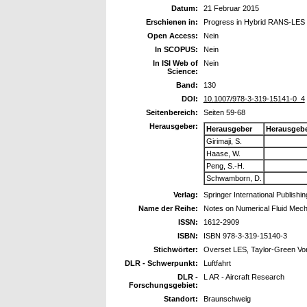
Datum:
21 Februar 2015
Erschienen in:
Progress in Hybrid RANS-LES 
Open Access:
Nein
In SCOPUS:
Nein
In ISI Web of
Nein
Science:
Band:
130
DOI:
10.1007/978-3-319-15141-0_4
Seitenbereich:
Seiten 59-68
Herausgeber:
Herausgeber
Herausgeb
Girimaji, S.
Haase, W.
Peng, S.-H.
Schwamborn, D.
Verlag:
Springer International Publishin
Name der Reihe:
Notes on Numerical Fluid Mecha
ISSN:
1612-2909
ISBN:
ISBN 978-3-319-15140-3
Stichwörter:
Overset LES, Taylor-Green Vo
DLR - Schwerpunkt:
Luftfahrt
DLR -
L AR - Aircraft Research
Forschungsgebiet:
Standort:
Braunschweig