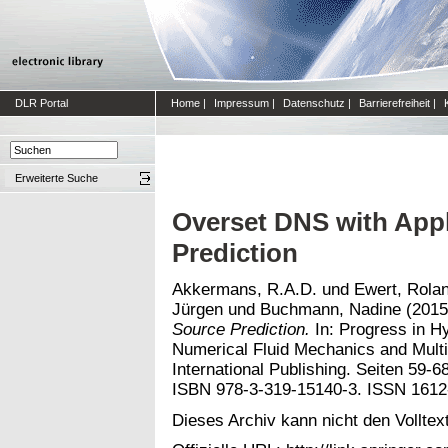
DLR Portal
Home
|
Impressum
|
Datenschutz
|
Barrierefreiheit
|
Erweiterte Suche
Overset DNS with Appl
Prediction
Akkermans, R.A.D.
und
Ewert, Rola
Jürgen
und
Buchmann, Nadine
(201
Source Prediction.
In: Progress in H
Numerical Fluid Mechanics and Multid
International Publishing. Seiten 59-6
ISBN 978-3-319-15140-3. ISSN 1612
Dieses Archiv kann nicht den Volltext