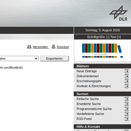
Sonntag, 9. August 2026
Schriftgröße:
[-]
Text
[+]
Versenden
Drucken
Blättern
t veröffentlicht)
Neue Einträge
Dokumentenart
Erscheinungsjahr
Institute & Einrichtungen
Suchen
Einfache Suche
Erweiterte Suche
Programmatische Suche
Vordefinierte Suche
RSS-Feed
Hilfe & Kontakt