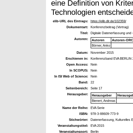
eine Definition von Krite
Technologien entscheide
elib-URL des Eintrags:
https://elib.dlr.de/102359/
Dokumentart:
Konferenzbeitrag (Vortrag)
Titel:
Digitale Datenerfassung und 
Autoren:
Autoren
Autoren-ORC
Börner, Anko
Datum:
November 2015
Erschienen in:
Konferenzband EVA BERLIN 
Open Access:
Nein
In SCOPUS:
Nein
In ISI Web of Science:
Nein
Band:
22
Seitenbereich:
Seite 17
Herausgeber:
Herausgeber
Herausge
Bienert, Andreas
Name der Reihe:
EVA Serie
ISBN:
978-3-88609-773-9
Stichwörter:
Datenerfassung, Kulturelles 
Veranstaltungstitel:
EVA 2015
Veranstaltungsort:
Berlin