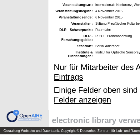
Veranstaltungsart:
internationale Konferenz, Wo
Veranstaltungsbeginn:
4 November 2015
Veranstaltungsende:
6 November 2015
Veranstalter :
Stiftung Preußischer Kulturbe
DLR - Schwerpunkt:
Raumfahrt
DLR -
R EO - Erdbeobachtung
Forschungsgebiet:
Standort:
Berlin-Adlershof
Institute &
Institut für Optische Sensor
Einrichtungen:
Nur für Mitarbeiter des 
Eintrags
Einige Felder oben sind
Felder anzeigen
electronic library ver
Gestaltung Webseite und Datenbank: Copyright © Deutsches Zentrum für Luft- und Raumfa