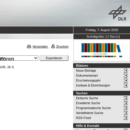
Freitag, 7. August 2026
Schriftgröße:
[-]
Text
[+]
Versenden
Drucken
atoren
Blättern
/45. 26 S.
Neue Einträge
Dokumentenart
Erscheinungsjahr
Institute & Einrichtungen
Suchen
Einfache Suche
Erweiterte Suche
Programmatische Suche
Vordefinierte Suche
RSS-Feed
Hilfe & Kontakt