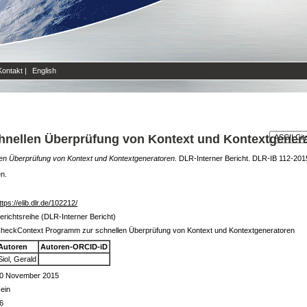
Kontakt
|
English
nellen Überprüfung von Kontext und Kontextgener
n Überprüfung von Kontext und Kontextgeneratoren.
DLR-Interner Bericht. DLR-IB 112-2015
en.
ttps://elib.dlr.de/102212/
erichtsreihe (DLR-Interner Bericht)
heckContext Programm zur schnellen Überprüfung von Kontext und Kontextgeneratoren
Autoren
Autoren-ORCID-iD
Siol, Gerald
0 November 2015
ein
6