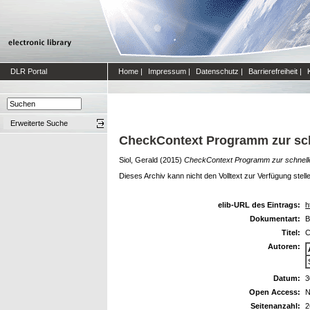
DLR Portal
Home
|
Impressum
|
Datenschutz
|
Barrierefreiheit
|
Erweiterte Suche
CheckContext Programm zur sch
Siol, Gerald
(2015)
CheckContext Programm zur schnelle
Dieses Archiv kann nicht den Volltext zur Verfügung stell
elib-URL des Eintrags:
h
Dokumentart:
B
Titel:
C
Autoren:
Datum:
3
Open Access:
N
Seitenanzahl:
2