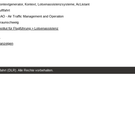
ontextgenerator, Kontext, Lotsenassistenzsysteme, AcListant
uftfahrt
 AO - Air Traffic Management and Operation
raunschweig
nstitut für Flugführung > Lotsenassistenz
s
 anzeigen
hrt (DLR). Alle Rechte vorbehalten.