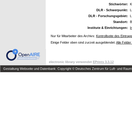
Stichwörter:
K
DLR - Schwerpunkt:
L
DLR - Forschungsgebiet:
L
Standort:
B
Institute & Einrichtungen:
I
Nur für Mitarbeiter des Archivs:
Kontrollseite des Eintrag
Einige Felder oben sind zurzeit ausgeblendet:
Alle Felder
electronic library verwendet
EPrints 3.3.12
Gestaltung Webseite und Datenbank: Copyright © Deutsches Zentrum für Luft- und Raumfa