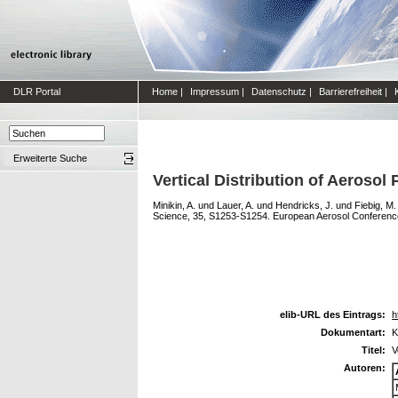
DLR Portal
Home
|
Impressum
|
Datenschutz
|
Barrierefreiheit
|
Erweiterte Suche
Vertical Distribution of Aerosol
Minikin, A.
und
Lauer, A.
und
Hendricks, J.
und
Fiebig, M.
Science, 35, S1253-S1254. European Aerosol Conference
elib-URL des Eintrags:
h
Dokumentart:
K
Titel:
V
Autoren: