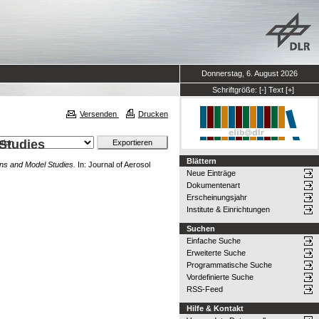
Donnerstag, 6. August 2026
Schriftgröße:
[-]
Text
[+]
Versenden
Drucken
 Studies
Blättern
ions and Model Studies.
In: Journal of Aerosol
Neue Einträge
Dokumentenart
Erscheinungsjahr
Institute & Einrichtungen
Suchen
Einfache Suche
Erweiterte Suche
Programmatische Suche
Vordefinierte Suche
RSS-Feed
Hilfe & Kontakt