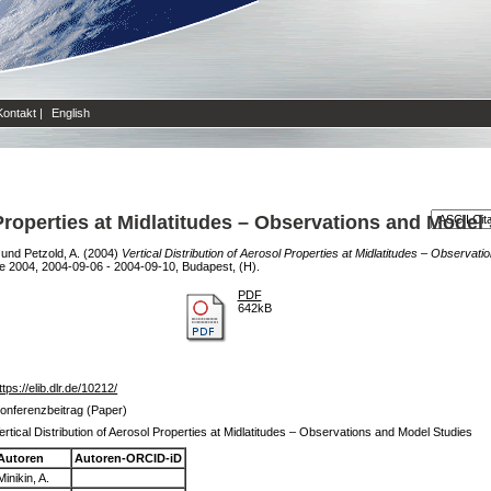
Kontakt
|
English
 Properties at Midlatitudes – Observations and Model
und
Petzold, A.
(2004)
Vertical Distribution of Aerosol Properties at Midlatitudes – Observat
 2004, 2004-09-06 - 2004-09-10, Budapest, (H).
PDF
642kB
ttps://elib.dlr.de/10212/
onferenzbeitrag (Paper)
ertical Distribution of Aerosol Properties at Midlatitudes – Observations and Model Studies
Autoren
Autoren-ORCID-iD
Minikin, A.