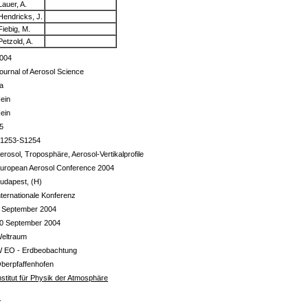
Lauer, A.
Hendricks, J.
Fiebig, M.
Petzold, A.
004
ournal of Aerosol Science
a
ein
ein
5
1253-S1254
erosol, Troposphäre, Aerosol-Vertikalprofile
uropean Aerosol Conference 2004
udapest, (H)
nternationale Konferenz
 September 2004
0 September 2004
eltraum
 EO - Erdbeobachtung
berpfaffenhofen
nstitut für Physik der Atmosphäre
s