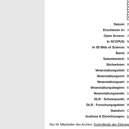
Datum:
2
Erschienen in:
J
Open Access:
J
In SCOPUS:
N
In ISI Web of Science:
N
Band:
3
Seitenbereich:
S
Stichwörter:
A
Veranstaltungstitel:
E
Veranstaltungsort:
B
Veranstaltungsart:
i
Veranstaltungsbeginn:
6
Veranstaltungsende:
1
DLR - Schwerpunkt:
W
DLR - Forschungsgebiet:
W
Standort:
O
Institute & Einrichtungen:
I
Nur für Mitarbeiter des Archivs:
Kontrollseite des Eintrag