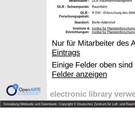
Veranstalter :
DLR Raumfahrtmanagment
DLR - Schwerpunkt:
Raumfahrt
DLR -
R EW - Erforschung des Wel
Forschungsgebiet:
Standort:
Berlin-Adlershof
Institute &
Institut für Planetenforschun
Einrichtungen:
Institut für Planetenforschun
Nur für Mitarbeiter des 
Eintrags
Einige Felder oben sind
Felder anzeigen
electronic library ver
Gestaltung Webseite und Datenbank: Copyright © Deutsches Zentrum für Luft- und Raumfa