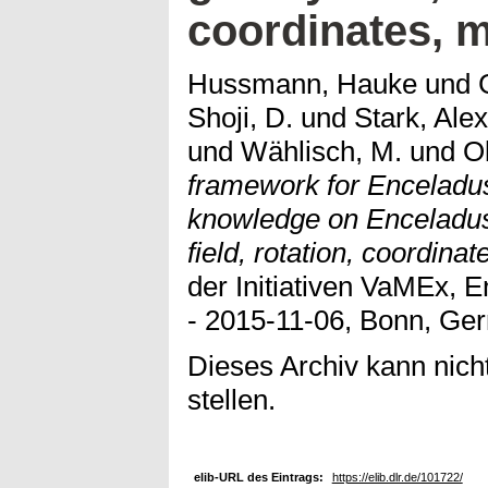
coordinates, 
Hussmann, Hauke
und
Shoji, D.
und
Stark, Ale
und
Wählisch, M.
und
Ob
framework for Enceladus
knowledge on Enceladus’ 
field, rotation, coordina
der Initiativen VaMEx, 
- 2015-11-06, Bonn, Ge
Dieses Archiv kann nicht
stellen.
elib-URL des Eintrags:
https://elib.dlr.de/101722/