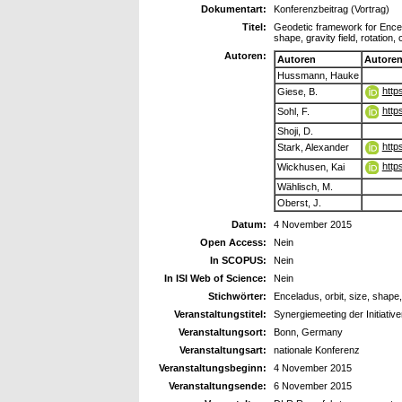
Dokumentart:
Konferenzbeitrag (Vortrag)
Titel:
Geodetic framework for Encel
shape, gravity field, rotation
Autoren:
Autoren
Autore
Hussmann, Hauke
http
Giese, B.
http
Sohl, F.
Shoji, D.
http
Stark, Alexander
http
Wickhusen, Kai
Wählisch, M.
Oberst, J.
Datum:
4 November 2015
Open Access:
Nein
In SCOPUS:
Nein
In ISI Web of Science:
Nein
Stichwörter:
Enceladus, orbit, size, shape,
Veranstaltungstitel:
Synergiemeeting der Initiati
Veranstaltungsort:
Bonn, Germany
Veranstaltungsart:
nationale Konferenz
Veranstaltungsbeginn:
4 November 2015
Veranstaltungsende:
6 November 2015