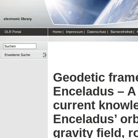
DLR Portal
Home
|
Impressum
|
Datenschutz
|
Barrierefreiheit
|
Erweiterte Suche
Geodetic fram
Enceladus – A 
current knowl
Enceladus’ orbi
gravity field, r