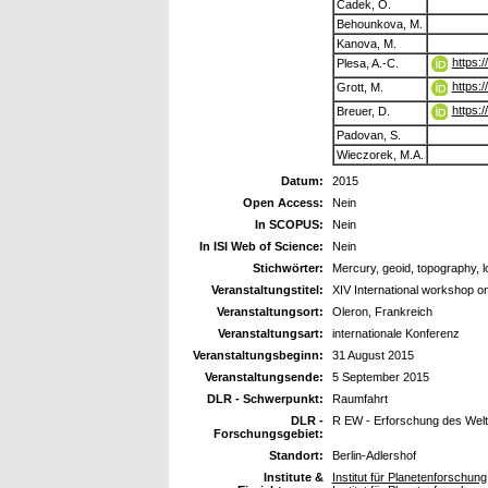
Cadek, O.
Behounkova, M.
Kanova, M.
https:
Plesa, A.-C.
https:
Grott, M.
https:
Breuer, D.
Padovan, S.
Wieczorek, M.A.
Datum:
2015
Open Access:
Nein
In SCOPUS:
Nein
In ISI Web of Science:
Nein
Stichwörter:
Mercury, geoid, topography, l
Veranstaltungstitel:
XIV International workshop o
Veranstaltungsort:
Oleron, Frankreich
Veranstaltungsart:
internationale Konferenz
Veranstaltungsbeginn:
31 August 2015
Veranstaltungsende:
5 September 2015
DLR - Schwerpunkt:
Raumfahrt
DLR -
R EW - Erforschung des Wel
Forschungsgebiet:
Standort:
Berlin-Adlershof
Institute &
Institut für Planetenforschung