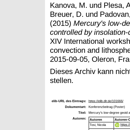
Kanova, M.
und
Plesa, A
Breuer, D.
und
Padovan,
(2015)
Mercury's low-de
controlled by insolation-
XIV International works
convection and lithosph
2015-09-05, Oleron, Fra
Dieses Archiv kann nicht
stellen.
elib-URL des Eintrags:
https://elib.dlr.de/101666/
Dokumentart:
Konferenzbeitrag (Poster)
Titel:
Mercury's low-degree geoid an
Autoren:
Autoren
Autoren-
https:
Tosi, Nicola