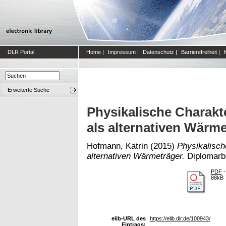
DLR Portal
Home
|
Impressum
|
Datenschutz
|
Barrierefreiheit
|
Erweiterte Suche
Physikalische Charakt
als alternativen Wärm
Hofmann, Katrin
(2015)
Physikalisch
alternativen Wärmeträger.
Diplomarbe
PDF
-
88kB
elib-URL des
https://elib.dlr.de/100943/
Eintrags: