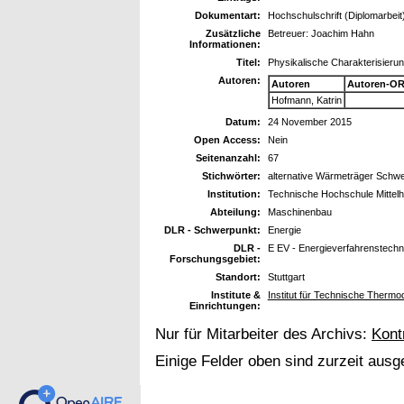
Dokumentart:
Hochschulschrift (Diplomarbeit
Zusätzliche
Betreuer: Joachim Hahn
Informationen:
Titel:
Physikalische Charakterisierun
Autoren:
Autoren
Autoren-OR
Hofmann, Katrin
Datum:
24 November 2015
Open Access:
Nein
Seitenanzahl:
67
Stichwörter:
alternative Wärmeträger Schwef
Institution:
Technische Hochschule Mittel
Abteilung:
Maschinenbau
DLR - Schwerpunkt:
Energie
DLR -
E EV - Energieverfahrenstechn
Forschungsgebiet:
Standort:
Stuttgart
Institute &
Institut für Technische Therm
Einrichtungen:
Nur für Mitarbeiter des Archivs:
Kont
Einige Felder oben sind zurzeit ausg