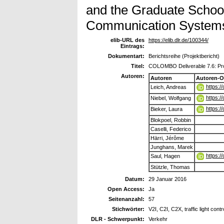
and the Graduate Schoo
Communication Syste
elib-URL des
https://elib.dlr.de/100344/
Eintrags:
Dokumentart:
Berichtsreihe (Projektbericht)
Titel:
COLOMBO Deliverable 7.6: Proj
Autoren:
Autoren
Autoren-O
https:/
Leich, Andreas
https:/
Niebel, Wolfgang
https:/
Bieker, Laura
Blokpoel, Robbin
Caselli, Federico
Härri, Jérôme
Junghans, Marek
https:/
Saul, Hagen
Stützle, Thomas
Datum:
29 Januar 2016
Open Access:
Ja
Seitenanzahl:
57
Stichwörter:
V2I, C2I, C2X, traffic light cont
DLR - Schwerpunkt:
Verkehr