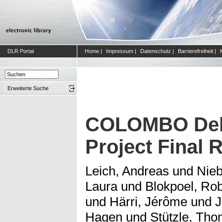
DLR Portal
Home
|
Impressum
|
Datenschutz
|
Barrierefreiheit
|
Erweiterte Suche
COLOMBO Deli
Project Final 
Leich, Andreas
und
Nieb
Laura
und
Blokpoel, Ro
und
Härri, Jérôme
und
J
Hagen
und
Stützle, Th