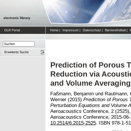
DLR Portal
Home
|
Impressum
|
Datenschutz
|
Barrierefreiheit
|
Erweiterte Suche
Prediction of Porous T
Reduction via Acousti
and Volume Averaging
Faßmann, Benjamin
und
Rautmann, C
Werner
(2015)
Prediction of Porous 
Perturbation Equations and Volume A
Aeroacoustics Conference, 2 (2525)
Aeroacoustics Conference, 2015-06-2
10.2514/6.2015-2525
. ISBN 978-1-51