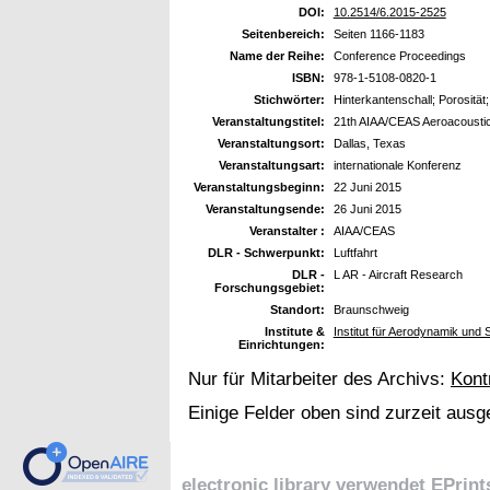
DOI:
10.2514/6.2015-2525
Seitenbereich:
Seiten 1166-1183
Name der Reihe:
Conference Proceedings
ISBN:
978-1-5108-0820-1
Stichwörter:
Hinterkantenschall; Porosität;
Veranstaltungstitel:
21th AIAA/CEAS Aeroacousti
Veranstaltungsort:
Dallas, Texas
Veranstaltungsart:
internationale Konferenz
Veranstaltungsbeginn:
22 Juni 2015
Veranstaltungsende:
26 Juni 2015
Veranstalter :
AIAA/CEAS
DLR - Schwerpunkt:
Luftfahrt
DLR -
L AR - Aircraft Research
Forschungsgebiet:
Standort:
Braunschweig
Institute &
Institut für Aerodynamik und
Einrichtungen:
Nur für Mitarbeiter des Archivs:
Kont
Einige Felder oben sind zurzeit ausg
electronic library verwendet
EPrint