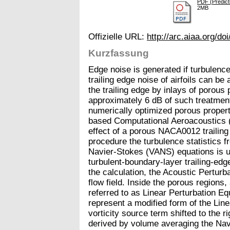
PDF (Predict
2MB
Offizielle URL:
http://arc.aiaa.org/d
Kurzfassung
Edge noise is generated if turbulence
trailing edge noise of airfoils can be
the trailing edge by inlays of porous
approximately 6 dB of such treatmen
numerically optimized porous properti
based Computational Aeroacoustics (
effect of a porous NACA0012 trailin
procedure the turbulence statistics 
Navier-Stokes (VANS) equations is us
turbulent-boundary-layer trailing-edg
the calculation, the Acoustic Perturb
flow field. Inside the porous regions,
referred to as Linear Perturbation E
represent a modified form of the Lin
vorticity source term shifted to the r
derived by volume averaging the Na