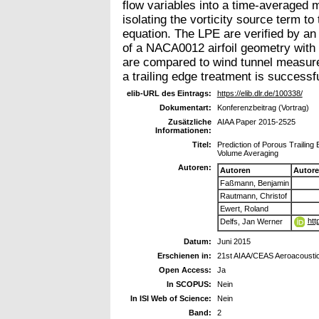
flow variables into a time-averaged m
isolating the vorticity source term t
equation. The LPE are verified by an 
of a NACA0012 airfoil geometry with 
are compared to wind tunnel measure
a trailing edge treatment is successf
elib-URL des Eintrags:
https://elib.dlr.de/100338/
Dokumentart:
Konferenzbeitrag (Vortrag)
Zusätzliche
AIAA Paper 2015-2525
Informationen:
Titel:
Prediction of Porous Trailing
Volume Averaging
Autoren:
Autoren
Autor
Faßmann, Benjamin
Rautmann, Christof
Ewert, Roland
htt
Delfs, Jan Werner
Datum:
Juni 2015
Erschienen in:
21st AIAA/CEAS Aeroacousti
Open Access:
Ja
In SCOPUS:
Nein
In ISI Web of Science:
Nein
Band:
2