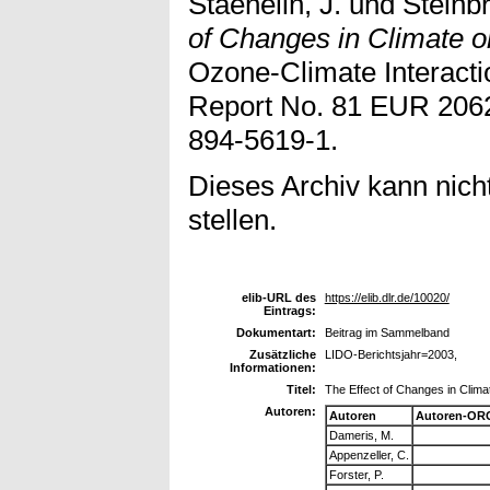
Staehelin, J.
und
Steinb
of Changes in Climate o
Ozone-Climate Interacti
Report No. 81 EUR 2062
894-5619-1.
Dieses Archiv kann nicht
stellen.
elib-URL des
https://elib.dlr.de/10020/
Eintrags:
Dokumentart:
Beitrag im Sammelband
Zusätzliche
LIDO-Berichtsjahr=2003,
Informationen:
Titel:
The Effect of Changes in Clim
Autoren:
Autoren
Autoren-ORC
Dameris, M.
Appenzeller, C.
Forster, P.