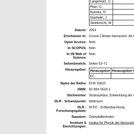
Langematz, U.
Pitari, G.
Ruhnke, R.
Staehelin, J.
Steinbrecht, W.
Datum:
2003
Erschienen in:
Ozone-Climate Interaction. Air
Open Access:
Nein
In SCOPUS:
Nein
In ISI Web of
Nein
Science:
Seitenbereich:
Seiten 53-71
Herausgeber:
Herausgeber
Herausgeber-
EC,
Name der Reihe:
EUR 20623
ISBN:
92-894-5619-1
Stichwörter:
Stratosphäre, Entwicklung der
DLR - Schwerpunkt:
Weltraum
DLR -
W EO - Erdbeobachtung
Forschungsgebiet:
Standort:
Oberpfaffenhofen
Institute &
Institut für Physik der Atmosph
Einrichtungen: