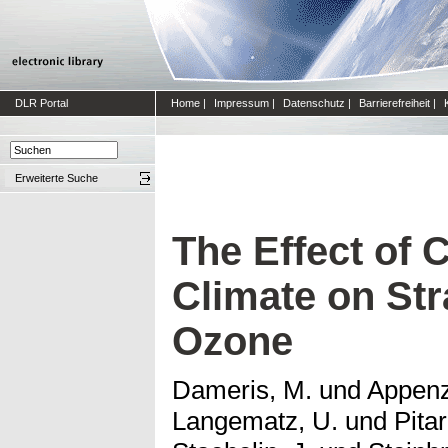
DLR Portal
Home
|
Impressum
|
Datenschutz
|
Barrierefreiheit
|
Erweiterte Suche
The Effect of 
Climate on Str
Ozone
Dameris, M.
und
Appenz
Langematz, U.
und
Pitar